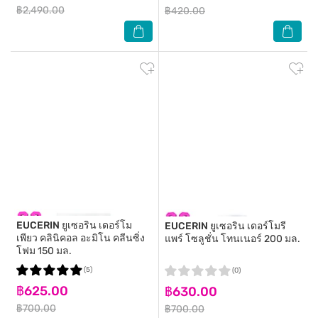
฿2,490.00
฿420.00
EUCERIN
ยูเซอริน เดอร์โม
EUCERIN
ยูเซอริน เดอร์โมรี
เพียว คลินิคอล อะมิโน คลีนซิ่ง
แพร์ โซลูชั่น โทนเนอร์ 200 มล.
โฟม 150 มล.
(5)
(0)
฿625.00
฿630.00
฿700.00
฿700.00