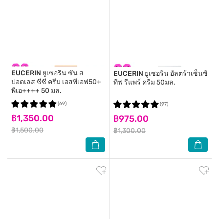
EUCERIN
ยูเซอริน ซัน ส
EUCERIN
ยูเซอริน อัลตร้าเซ็นซิ
ปอตเลส ซีซี ครีม เอสพีเอฟ50+
ทีฟ รีแพร์ ครีม 50มล.
พีเอ++++ 50 มล.
(69)
(97)
฿1,350.00
฿975.00
฿1,500.00
฿1,300.00