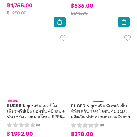
฿1,755.00
฿536.00
฿1,950.00
฿595.00
EUCERIN
ยูเซอริน เดอร์โม
EUCERIN
ยูเซอริน พีเอช5 เซ็น
เพียว ทริปเปิ้ล แอคชั่น 40 มล. +
ซิทีฟ สกิน วอช โลชั่น 400 มล.
ซัน เซรั่ม ออยคอนโทรล SPF50
ผลิตภัณฑ์ทำความสะอาดผิวกาย
30 มล.
(0)
(0)
฿1,992.00
฿378.00