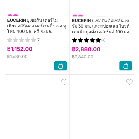
EUCERIN
ยูเซอริน เดอร์โม
EUCERIN
ยูเซอริน อีพิเซลีน เซ
เพียว คลินิคอล คอร์เรคติ้ง เจล ทู
รั่ม 30 มล. และสปอตเลส ไบรท์
โฟม 400 มล. ฟรี 75 มล.
เทนนิ่ง บูสติ้ง เอสเซ้นส์ 100 มล.
(0)
(4)
฿1,152.00
฿2,880.00
฿1,680.00
฿3,840.00