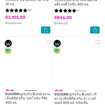
ไบรท์เทนนิ่ง สกิน โทน เพอร์เฟ
30 มล.
คติ้ง บอดี้ โลชั่น 400 มล.
(83)
(9)
฿3,105.00
฿846.00
฿3,450.00
฿940.00
EUCERIN
ยูเซอริน พีเอช5 ดราย
EUCERIN
ยูเซอริน พีเอช5 เวรี่
เซ็นซิทีฟ สกิน วอชโลชั่น รีฟิล
ดราย เซ็นซิทีฟ สกิน ชาวเวอร์
400 มล.
ออยล์ 400 มล. ชนิดเติม