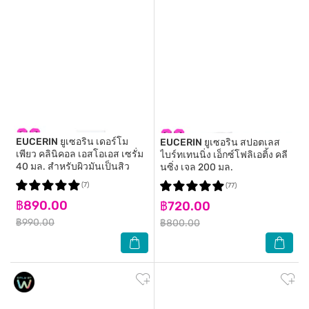
EUCERIN
ยูเซอริน เดอร์โม
EUCERIN
ยูเซอริน สปอตเลส
เพียว คลินิคอล เอสโอเอส เซรั่ม
ไบร์ทเทนนิ่ง เอ็กซ์โฟลิเอติ้ง คลี
40 มล. สำหรับผิวมันเป็นสิว
นซิ่ง เจล 200 มล.
(7)
(77)
฿890.00
฿720.00
฿990.00
฿800.00