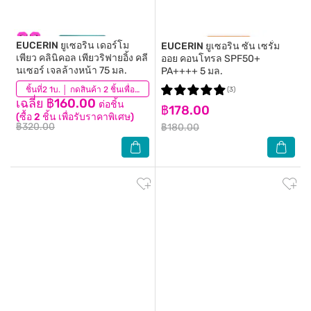
EUCERIN
ยูเซอริน เดอร์โม
EUCERIN
ยูเซอริน ซัน เซรั่ม
เพียว คลินิคอล เพียวริฟายอิ้ง คลี
ออย คอนโทรล SPF50+
นเซอร์ เจลล้างหน้า 75 มล.
PA++++ 5 มล.
(9)
ชิ้นที่2 1บ. │ กดสินค้า 2 ชิ้นเพื่อรับโปรโมชันนี้
(3)
เฉลี่ย ฿160.00
ต่อชิ้น
฿178.00
(ซื้อ 2 ชิ้น เพื่อรับราคาพิเศษ)
฿320.00
฿180.00