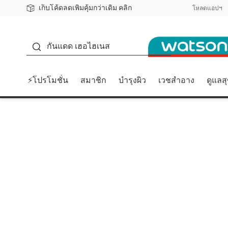
เก็บโค้ดลดเพิ่มคุ้มกว่าเดิม คลิก
ชอปออนไลน์ครั้งแรก ลดเพิ่มจุก ๆ 10%! 🎉
📦ส่งฟรี! เมื่อชอป 499฿
สมาชิกวัตสัน คลับดียังไง?
โหลดแอปฯ
กันแดด
กันแดด เฮอไฮเนส
⚡โปรโมชั่น
สมาชิก
บำรุงผิว
เวชสำอาง
ดูแลส