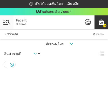
ชอปออนไลน์ครั้งแรก ลดเพิ่มจุก ๆ 10%! 🎉
เก็บโค้ดลดเพิ่มคุ้มกว่าเดิม คลิก
สมาชิกวัตสัน คลับดียังไง?
📦ส่งฟรี! เมื่อชอป 499฿
Watsons Services
Face It
0 items
0
หน้าแรก
0 items
คัดกรองโดย