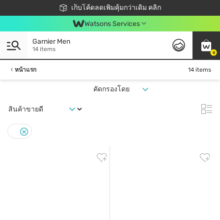
ชอปออนไลน์ครั้งแรก ลดเพิ่มจุก ๆ 10%! 🎉
เก็บโค้ดลดเพิ่มคุ้มกว่าเดิม คลิก
สมาชิกวัตสัน คลับดียังไง?
📦ส่งฟรี! เมื่อชอป 499฿
Watsons Services
Garnier Men
14 items
0
หน้าแรก
14 items
คัดกรองโดย