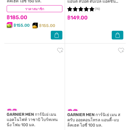
ล็คเฮด ไอซี่ 150 มล.
แอนด์ สปอต ดับเบิ้ล แอคชั่น
เฟส วอช 100มล.
ราคาสมาชิก
(28)
(70)
฿185.00
฿149.00
฿155.00
฿155.00
GARNIER MEN
การ์นิเย่ เมน
GARNIER MEN
การ์นิเย่ เมน ส
แอคโนไฟท์ วาซาบิ ไบร์ทเทน
ครับ ออยคอนโทรล แอนตี้-แบ
นิ่ง โฟม 100 มล.
ล็คเฮด ไอซี่ 100 มล.