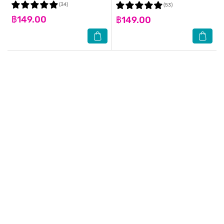
(34)
(53)
฿149.00
฿149.00