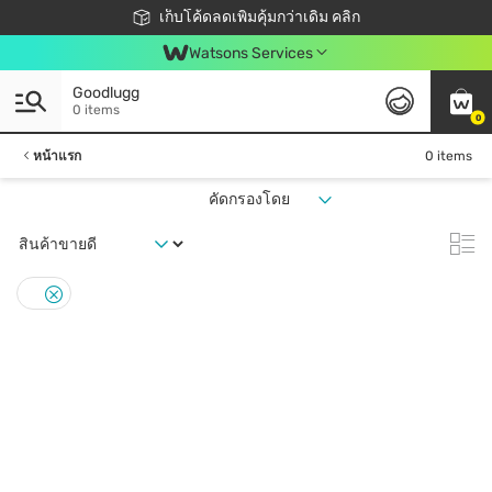
ชอปออนไลน์ครั้งแรก ลดเพิ่มจุก ๆ 10%! 🎉
เก็บโค้ดลดเพิ่มคุ้มกว่าเดิม คลิก
สมาชิกวัตสัน คลับดียังไง?
📦ส่งฟรี! เมื่อชอป 499฿
Watsons Services
Goodlugg
0 items
0
หน้าแรก
0 items
คัดกรองโดย