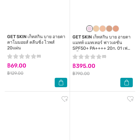
GET SKIN
เก็ทสกิน บาย อายตา
GET SKIN
เก็ทสกิน บาย อายตา
คาโมมอยส์ คลีนซิ่ง ไวพส์
แมทท์ แมทเทอร์ ฟาวเดชั่น
20แผ่น
SPF50+ PA++++ 20ก. 01 เฟลิ
ทตี้ เฟรปเป้
(0)
(0)
฿69.00
฿395.00
฿129.00
฿790.00