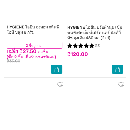
HYGIENE
ไฮยีน ถุงหอม กลิ่นพี
HYGIENE
ไฮยีน ปรับผ้านุ่ม เข้ม
โอนี บลูม 8 กรัม
ข้นพิเศษ เอ็กซ์เพิร์ท แคร์ มิลค์กี้
ทัช ถุงเติม 480 มล.(2+1)
2 ชิ้นถูกกว่า
(4)
(22)
เฉลี่ย ฿27.50
ต่อชิ้น
฿120.00
(ซื้อ 2 ชิ้น เพื่อรับราคาพิเศษ)
฿35.00