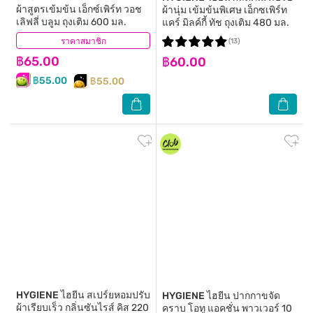
ผ้าสูตรเข้มข้น เอ็กซ์เพิร์ท วอช
ผ้านุ่ม เข้มข้นพิเศษ เอ็กซเพิร์ท
เลิฟลี่ บลูม ถุงเติม 600 มล.
แคร์ มิลค์กี้ ทัช ถุงเติม 480 มล.
ราคาสมาชิก
(8)
(13)
฿65.00
฿60.00
฿55.00
฿55.00
HYGIENE
ไฮยีน สเปร์ยหอมปรับ
HYGIENE
ไฮยีน ปากกาขจัด
ผ้าเรียบเร็ว กลิ่นซันไรส์ คิส 220
คราบ โอทู แอคชั่น พาวเวอร์ 10