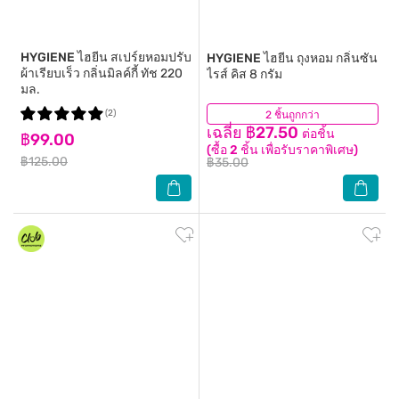
HYGIENE
ไฮยีน สเปร์ยหอมปรับ
HYGIENE
ไฮยีน ถุงหอม กลิ่นซัน
ผ้าเรียบเร็ว กลิ่นมิลค์กี้ ทัช 220
ไรส์ คิส 8 กรัม
มล.
(2)
2 ชิ้นถูกกว่า
(2)
เฉลี่ย ฿27.50
ต่อชิ้น
฿99.00
(ซื้อ 2 ชิ้น เพื่อรับราคาพิเศษ)
฿125.00
฿35.00