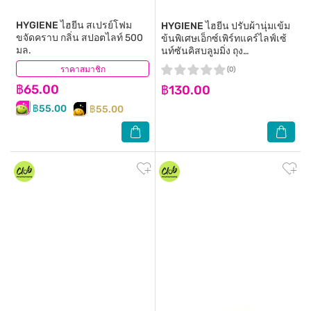
HYGIENE
ไฮยีน สเปรย์โฟม
HYGIENE
ไฮยีน ปรับผ้านุ่มเข้ม
ขจัดคราบ กลิ่น สปอตไลท์ 500
ข้นพิเศษเอ็กซ์เพิร์ทแคร์ไลฟ์เซ้
มล.
นท์ซันคิสบลูมมิ่ง ถุง
เติม480(2+1)
ราคาสมาชิก
(3)
(0)
฿65.00
฿130.00
฿55.00
฿55.00