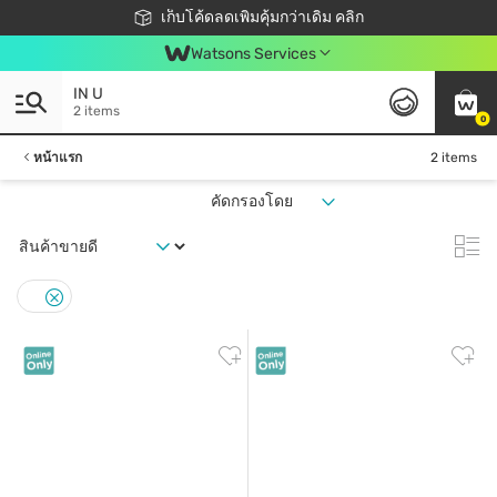
ชอปออนไลน์ครั้งแรก ลดเพิ่มจุก ๆ 10%! 🎉
เก็บโค้ดลดเพิ่มคุ้มกว่าเดิม คลิก
สมาชิกวัตสัน คลับดียังไง?
📦ส่งฟรี! เมื่อชอป 499฿
Watsons Services
IN U
2 items
0
หน้าแรก
2 items
คัดกรองโดย