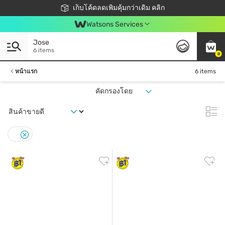
ชอปออนไลน์ครั้งแรก ลดเพิ่มจุก ๆ 10%! 🎉
เก็บโค้ดลดเพิ่มคุ้มกว่าเดิม คลิก
สมาชิกวัตสัน คลับดียังไง?
📦ส่งฟรี! เมื่อชอป 499฿
Watsons Services
Jose
6 items
0
หน้าแรก
6 items
คัดกรองโดย