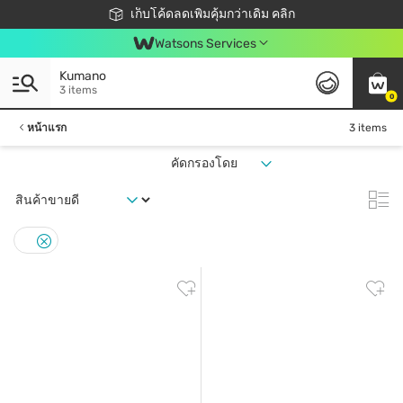
ชอปออนไลน์ครั้งแรก ลดเพิ่มจุก ๆ 10%! 🎉
เก็บโค้ดลดเพิ่มคุ้มกว่าเดิม คลิก
สมาชิกวัตสัน คลับดียังไง?
📦ส่งฟรี! เมื่อชอป 499฿
Watsons Services
Kumano
3 items
0
หน้าแรก
3 items
คัดกรองโดย