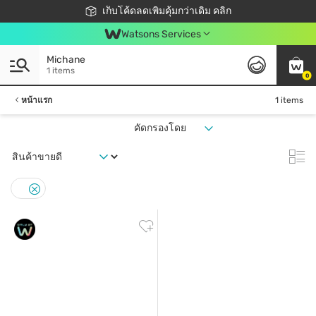
ชอปออนไลน์ครั้งแรก ลดเพิ่มจุก ๆ 10%! 🎉
เก็บโค้ดลดเพิ่มคุ้มกว่าเดิม คลิก
สมาชิกวัตสัน คลับดียังไง?
📦ส่งฟรี! เมื่อชอป 499฿
Watsons Services
Michane
1 items
0
หน้าแรก
1 items
คัดกรองโดย