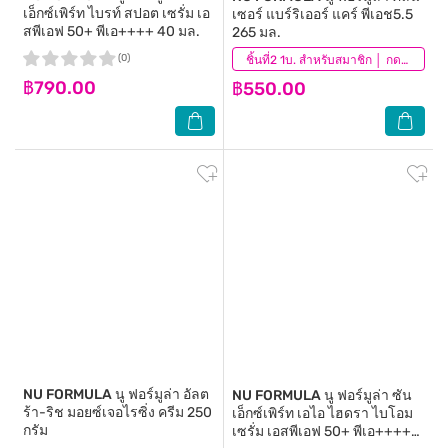
เอ็กซ์เพิร์ท ไบรท์ สปอต เซรั่ม เอ
เซอร์ แบร์ริเออร์ แคร์ พีเอช5.5
สพีเอฟ 50+ พีเอ++++ 40 มล.
265 มล.
(0)
(0)
ชิ้นที่2 1บ. สำหรับสมาชิก │ กดสินค้า 2 ชิ้นเพื่อรับโปรโมชันนี้
฿790.00
฿550.00
NU FORMULA
นู ฟอร์มูล่า อัลต
NU FORMULA
นู ฟอร์มูล่า ซัน
ร้า-ริช มอยซ์เจอไรซิ่ง ครีม 250
เอ็กซ์เพิร์ท เอไอ ไฮดรา ไบโอม
กรัม
เซรั่ม เอสพีเอฟ 50+ พีเอ++++