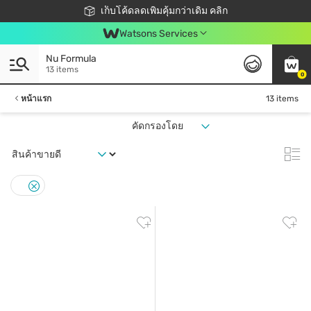
ชอปออนไลน์ครั้งแรก ลดเพิ่มจุก ๆ 10%! 🎉
เก็บโค้ดลดเพิ่มคุ้มกว่าเดิม คลิก
สมาชิกวัตสัน คลับดียังไง?
📦ส่งฟรี! เมื่อชอป 499฿
Watsons Services
Nu Formula
13 items
0
หน้าแรก
13 items
คัดกรองโดย