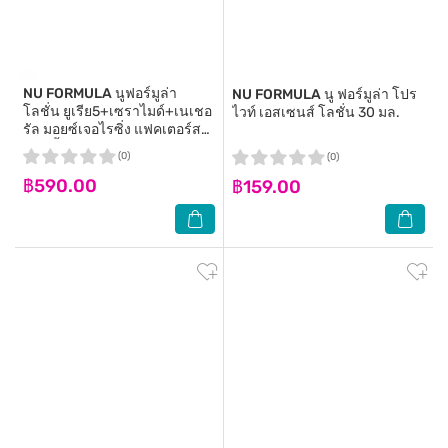
NU FORMULA
นูฟอร์มูล่า
NU FORMULA
นู ฟอร์มูล่า โปร
โลชั่น ยูเรีย5+เซราไมด์+เนเชอ
ไวท์ เอสเซนส์ โลชั่น 30 มล.
รัล มอยซ์เจอไรซิ่ง แฟคเตอร์ส
สมูธติ้ง238มล.
(0)
(0)
฿590.00
฿159.00