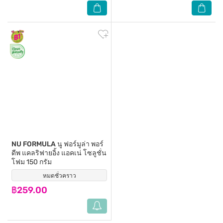
NU FORMULA
นู ฟอร์มูล่า พอร์
ดีพ แคลริฟายอิ้ง แอคเน่ โซลูชั่น
โฟม 150 กรัม
หมดชั่วคราว
(76)
฿259.00