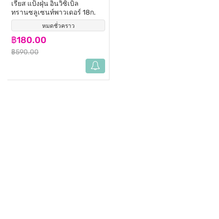
เรียส แป้งฝุ่น อินวิซิเบิล
ทรานซลูเซนท์พาวเดอร์ 18ก.
หมดชั่วคราว
(65)
฿180.00
฿590.00