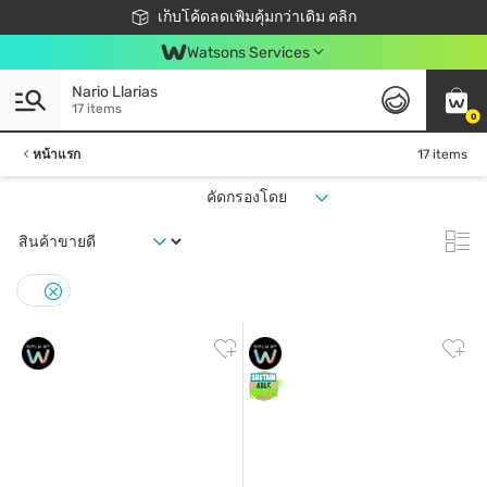
ชอปออนไลน์ครั้งแรก ลดเพิ่มจุก ๆ 10%! 🎉
เก็บโค้ดลดเพิ่มคุ้มกว่าเดิม คลิก
สมาชิกวัตสัน คลับดียังไง?
📦ส่งฟรี! เมื่อชอป 499฿
Watsons Services
Nario Llarias
17 items
0
หน้าแรก
17 items
คัดกรองโดย