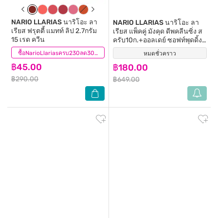
NARIO LLARIAS
นาริโอะ ลา
NARIO LLARIAS
นาริโอะ ลา
เรียส ฟรุตตี้ แมทท์ ลิป 2.7กรัม
เรียส แพ็คคู่ มังคุด ดีพคลีนซิ่ง ส
15 เรด ควีน
ครับ10ก.+ออลเดย์ ซอฟท์พุดดิ้ง
พาวเดอร์ 5ก.
(1)
ซื้อNarioLlariasครบ230ลด30.-
หมดชั่วคราว
(0)
฿45.00
฿180.00
฿290.00
฿649.00