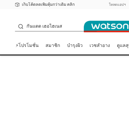
เก็บโค้ดลดเพิ่มคุ้มกว่าเดิม คลิก
ชอปออนไลน์ครั้งแรก ลดเพิ่มจุก ๆ 10%! 🎉
📦ส่งฟรี! เมื่อชอป 499฿
สมาชิกวัตสัน คลับดียังไง?
โหลดแอปฯ
กันแดด
กันแดด เฮอไฮเนส
⚡โปรโมชั่น
สมาชิก
บำรุงผิว
เวชสำอาง
ดูแลส