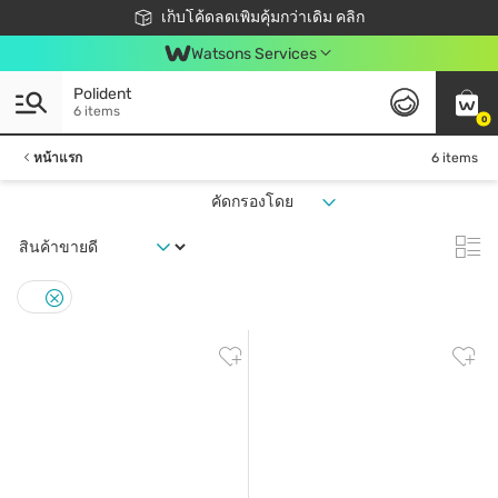
ชอปออนไลน์ครั้งแรก ลดเพิ่มจุก ๆ 10%! 🎉
เก็บโค้ดลดเพิ่มคุ้มกว่าเดิม คลิก
สมาชิกวัตสัน คลับดียังไง?
📦ส่งฟรี! เมื่อชอป 499฿
Watsons Services
Polident
6 items
0
หน้าแรก
6 items
คัดกรองโดย