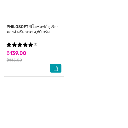
PHILOSOFT
ฟิโลซอฟต์ ยูเรีย-
มอยส์ ครีม ขนาด ุ60 กรัม
(2)
฿139.00
฿145.00