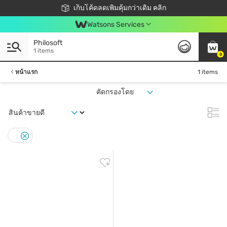
ชอปออนไลน์ครั้งแรก ลดเพิ่มจุก ๆ 10%! 🎉
เก็บโค้ดลดเพิ่มคุ้มกว่าเดิม คลิก
สมาชิกวัตสัน คลับดียังไง?
📦ส่งฟรี! เมื่อชอป 499฿
Watsons Services
Philosoft
1 items
0
หน้าแรก
1 items
คัดกรองโดย