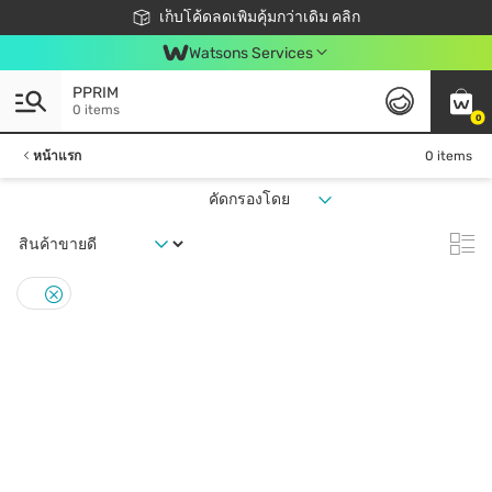
ชอปออนไลน์ครั้งแรก ลดเพิ่มจุก ๆ 10%! 🎉
เก็บโค้ดลดเพิ่มคุ้มกว่าเดิม คลิก
สมาชิกวัตสัน คลับดียังไง?
📦ส่งฟรี! เมื่อชอป 499฿
Watsons Services
PPRIM
0 items
0
หน้าแรก
0 items
คัดกรองโดย