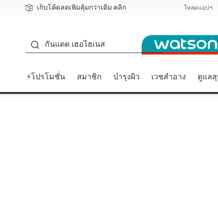
เก็บโค้ดลดเพิ่มคุ้มกว่าเดิม คลิก
ชอปออนไลน์ครั้งแรก ลดเพิ่มจุก ๆ 10%! 🎉
📦ส่งฟรี! เมื่อชอป 499฿
สมาชิกวัตสัน คลับดียังไง?
โหลดแอปฯ
กันแดด
กันแดด เฮอไฮเนส
⚡โปรโมชั่น
สมาชิก
บำรุงผิว
เวชสำอาง
ดูแลส