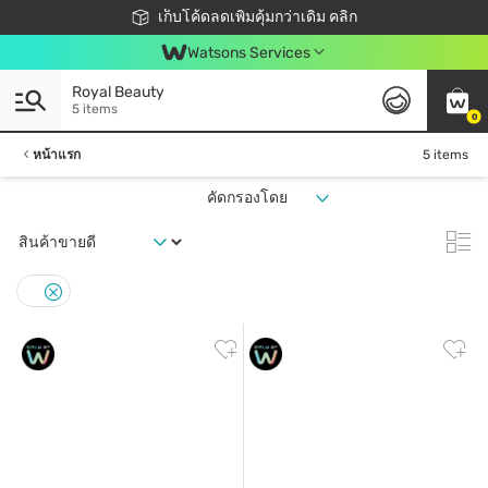
ชอปออนไลน์ครั้งแรก ลดเพิ่มจุก ๆ 10%! 🎉
เก็บโค้ดลดเพิ่มคุ้มกว่าเดิม คลิก
สมาชิกวัตสัน คลับดียังไง?
📦ส่งฟรี! เมื่อชอป 499฿
Watsons Services
Royal Beauty
5 items
0
หน้าแรก
5 items
คัดกรองโดย