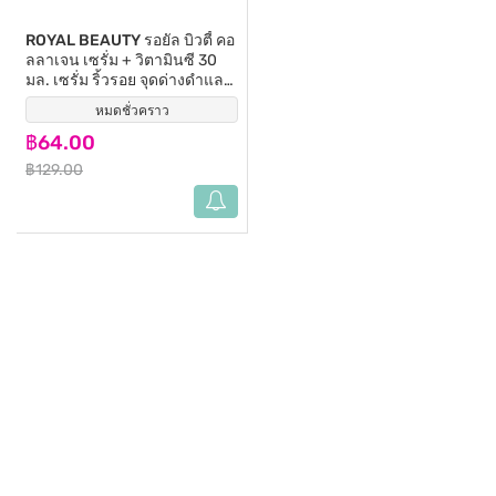
ROYAL BEAUTY
รอยัล บิวตี้ คอ
ลลาเจน เซรั่ม + วิตามินซี 30
มล. เซรั่ม ริ้วรอย จุดด่างดำแลดู
จางลง
หมดชั่วคราว
(20)
฿64.00
฿129.00