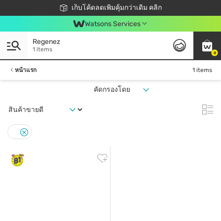
ชอปออนไลน์ครั้งแรก ลดเพิ่มจุก ๆ 10%! 🎉
เก็บโค้ดลดเพิ่มคุ้มกว่าเดิม คลิก
สมาชิกวัตสัน คลับดียังไง?
📦ส่งฟรี! เมื่อชอป 499฿
Watsons Services
Regenez
1 items
0
หน้าแรก
1 items
คัดกรองโดย