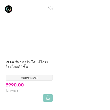
REFA
รีฟา ฮาร์ท โคมบ์ ไอร่า
โรสโกลด์ 1 ชิ้น
หมดชั่วคราว
(6)
฿990.00
฿1,290.00