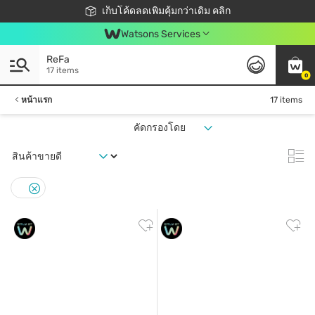
ชอปออนไลน์ครั้งแรก ลดเพิ่มจุก ๆ 10%! 🎉
เก็บโค้ดลดเพิ่มคุ้มกว่าเดิม คลิก
สมาชิกวัตสัน คลับดียังไง?
📦ส่งฟรี! เมื่อชอป 499฿
Watsons Services
ReFa
17 items
0
หน้าแรก
17 items
คัดกรองโดย