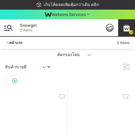
ชอปออนไลน์ครั้งแรก ลดเพิ่มจุก ๆ 10%! 🎉
เก็บโค้ดลดเพิ่มคุ้มกว่าเดิม คลิก
สมาชิกวัตสัน คลับดียังไง?
📦ส่งฟรี! เมื่อชอป 499฿
Watsons Services
Snowgirl
2 items
0
หน้าแรก
2 items
คัดกรองโดย