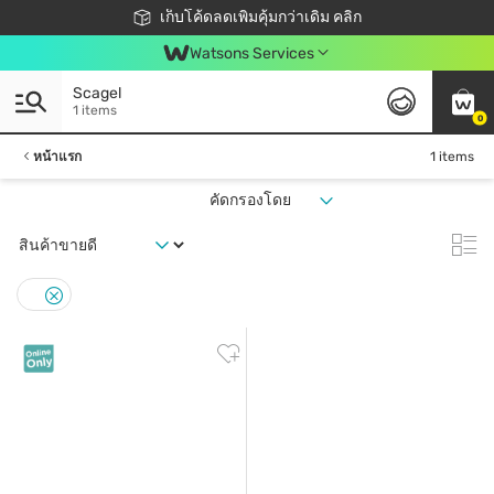
ชอปออนไลน์ครั้งแรก ลดเพิ่มจุก ๆ 10%! 🎉
เก็บโค้ดลดเพิ่มคุ้มกว่าเดิม คลิก
สมาชิกวัตสัน คลับดียังไง?
📦ส่งฟรี! เมื่อชอป 499฿
Watsons Services
Scagel
1 items
0
หน้าแรก
1 items
คัดกรองโดย