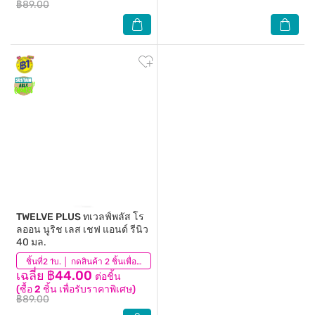
฿89.00
TWELVE PLUS
ทเวลฟ์พลัส โร
ลออน นูริช เลส เชฟ แอนด์ รีนิว
40 มล.
(80)
ชิ้นที่2 1บ. │ กดสินค้า 2 ชิ้นเพื่อรับโปรโมชันนี้
เฉลี่ย ฿44.00
ต่อชิ้น
(ซื้อ 2 ชิ้น เพื่อรับราคาพิเศษ)
฿89.00