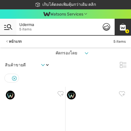
ชอปออนไลน์ครั้งแรก ลดเพิ่มจุก ๆ 10%! 🎉
เก็บโค้ดลดเพิ่มคุ้มกว่าเดิม คลิก
สมาชิกวัตสัน คลับดียังไง?
📦ส่งฟรี! เมื่อชอป 499฿
Watsons Services
Uderma
5 items
0
หน้าแรก
5 items
คัดกรองโดย