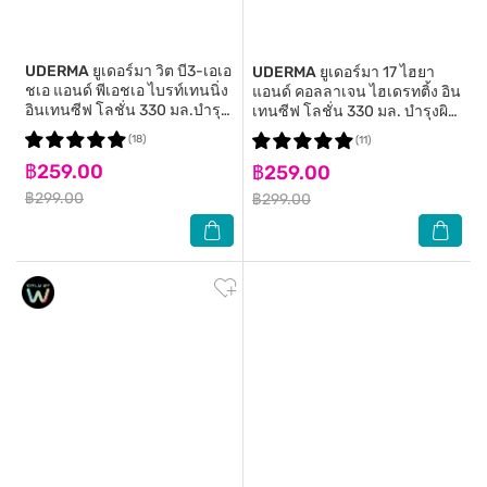
UDERMA
ยูเดอร์มา วิต บี3-เอเอ
UDERMA
ยูเดอร์มา 17 ไฮยา
ชเอ แอนด์ พีเอชเอ ไบรท์เทนนิ่ง
แอนด์ คอลลาเจน ไฮเดรทติ้ง อิน
อินเทนซีฟ โลชั่น 330 มล.บำรุง
เทนซีฟ โลชั่น 330 มล. บำรุงผิว
ผิว
กาย
(18)
(11)
฿259.00
฿259.00
฿299.00
฿299.00