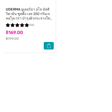
UDERMA
ยูเดอร์มา อโล มัลติ
วิตามิน ซูทติ้ง เจล 250 กรัมเจ
ลอโลเวร่า บำรุงผิวกระจ่างใส
ชุ่มชื้น
(26)
฿169.00
฿199.00