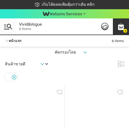
ชอปออนไลน์ครั้งแรก ลดเพิ่มจุก ๆ 10%! 🎉
เก็บโค้ดลดเพิ่มคุ้มกว่าเดิม คลิก
สมาชิกวัตสัน คลับดียังไง?
📦ส่งฟรี! เมื่อชอป 499฿
Watsons Services
Vivid&Vogue
6 items
0
หน้าแรก
6 items
คัดกรองโดย