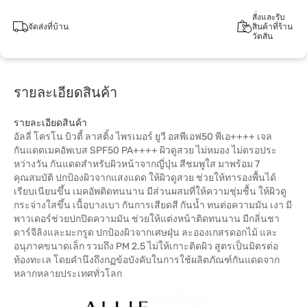
สั่งและรับ
จัดส่งที่บ้าน
สินค้าที่ร้าน
วัตสัน
รายละเอียดสินค้า
รายละเอียดสินค้า
อัลลี่ โครโน บิวตี้ ลาสติ้ง ไพรเมอร์ ยูวี อสพีเอฟ50 พีเอ++++ เจล
กันแดดเมคอัพเบส SPF50 PA++++ ผิวดูสวย ไม่หมอง ไม่ดรอประ
หว่างวัน กันแดดสำหรับผิวหน้าจากญี่ปุ่น สีชมพูใส มาพร้อม 7
คุณสมบัติ ปกป้องผิวจากแสงแดด ให้ผิวดูสวย ช่วยให้ทารองพื้นได้
เรียบเนียนขึ้น เมคอัพติดทนนาน มีส่วนผสมที่ให้ความชุ่มชื้น ให้ผิวดู
กระจ่างใสขึ้น เนื้อบางเบา กันการเสียดสี กันน้ำ ทนต่อความมัน เงา มี
พาวเดอร์ช่วยปกปิดความมัน ช่วยให้แต่งหน้าติดทนนาน มีกลิ่นชา
ดาร์จีลิงและมะกรูด ปกป้องผิวจากเศษฝุ่น ละอองเกสรดอกไม้ และ
อนุภาคขนาดเล็ก รวมถึง PM 2.5 ไม่ให้เกาะติดผิว สูตรเป็นมิตรต่อ
ท้องทะเล โดยคำนึงถึงกฏข้อบังคับในการใช้ผลิตภัณฑ์กันแดดจาก
หลากหลายประเทศทั่วโลก