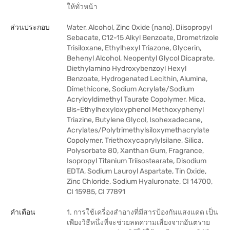
ให้ทั่วหน้า
ส่วนประกอบ
Water, Alcohol, Zinc Oxide (nano), Diisopropyl
Sebacate, C12-15 Alkyl Benzoate, Drometrizole
Trisiloxane, Ethylhexyl Triazone, Glycerin,
Behenyl Alcohol, Neopentyl Glycol Dicaprate,
Diethylamino Hydroxybenzoyl Hexyl
Benzoate, Hydrogenated Lecithin, Alumina,
Dimethicone, Sodium Acrylate/Sodium
Acryloyldimethyl Taurate Copolymer, Mica,
Bis-Ethylhexyloxyphenol Methoxyphenyl
Triazine, Butylene Glycol, Isohexadecane,
Acrylates/Polytrimethylsiloxymethacrylate
Copolymer, Triethoxycaprylylsilane, Silica,
Polysorbate 80, Xanthan Gum, Fragrance,
Isopropyl Titanium Triisostearate, Disodium
EDTA, Sodium Lauroyl Aspartate, Tin Oxide,
Zinc Chloride, Sodium Hyaluronate, CI 14700,
CI 15985, CI 77891
คำเตือน
1. การใช้เครื่องสำอางที่มีสารป้องกันแสงแดด เป็น
เพียงวิธีหนึ่งที่จะช่วยลดความเสี่ยงจากอันตราย