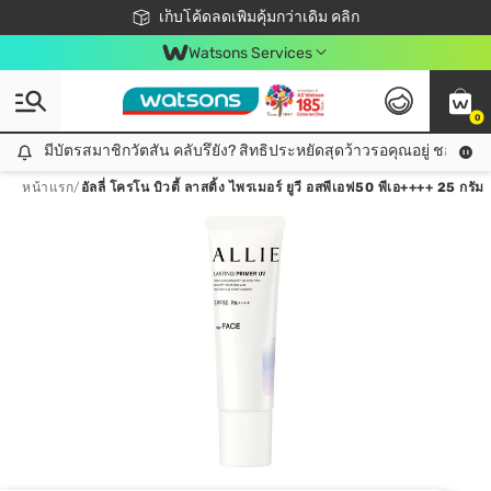
ชอปออนไลน์ครั้งแรก ลดเพิ่มจุก ๆ 10%! 🎉
เก็บโค้ดลดเพิ่มคุ้มกว่าเดิม คลิก
สมาชิกวัตสัน คลับดียังไง?
📦ส่งฟรี! เมื่อชอป 499฿
Watsons Services
0
มีบัตรสมาชิกวัตสัน คลับรึยัง? สิทธิประหยัดสุดว้าวรอคุณอยู่ ชอปคุ้มกว
มีบัตรสมาชิกวัตสัน คลับรึยัง? สิทธิประหยัดสุดว้าวรอคุณอยู่ ชอปคุ้มกว่าเดิม คลิก!
หน้าแรก
/
อัลลี่ โครโน บิวตี้ ลาสติ้ง ไพรเมอร์ ยูวี อสพีเอฟ50 พีเอ++++ 25 กรัม