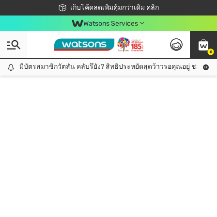
ชอปออนไลน์ครั้งแรก ลดเพิ่มจุก ๆ 10%! 🎉
เก็บโค้ดลดเพิ่มคุ้มกว่าเดิม คลิก
สมาชิกวัตสัน คลับดียังไง?
📦ส่งฟรี! เมื่อชอป 499฿
Watsons Services
0
มีบัตรสมาชิกวัตสัน คลับรึยัง? สิทธิประหยัดสุดว้าวรอคุณอยู่ ชอปคุ้มกว
มีบัตรสมาชิกวัตสัน คลับรึยัง? สิทธิประหยัดสุดว้าวรอคุณอยู่ ชอปคุ้มกว่าเดิม คลิก!