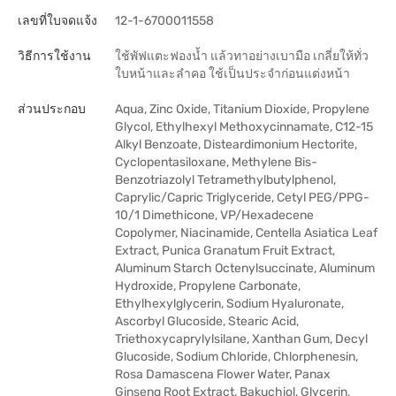
เลขที่ใบจดแจ้ง
12-1-6700011558
วิธีการใช้งาน
ใช้พัฟแตะฟองน้ำ แล้วทาอย่างเบามือ เกลี่ยให้ทั่ว
ใบหน้าและลำคอ ใช้เป็นประจำก่อนแต่งหน้า
ส่วนประกอบ
Aqua, Zinc Oxide, Titanium Dioxide, Propylene
Glycol, Ethylhexyl Methoxycinnamate, C12-15
Alkyl Benzoate, Disteardimonium Hectorite,
Cyclopentasiloxane, Methylene Bis-
Benzotriazolyl Tetramethylbutylphenol,
Caprylic/Capric Triglyceride, Cetyl PEG/PPG-
10/1 Dimethicone, VP/Hexadecene
Copolymer, Niacinamide, Centella Asiatica Leaf
Extract, Punica Granatum Fruit Extract,
Aluminum Starch Octenylsuccinate, Aluminum
Hydroxide, Propylene Carbonate,
Ethylhexylglycerin, Sodium Hyaluronate,
Ascorbyl Glucoside, Stearic Acid,
Triethoxycaprylylsilane, Xanthan Gum, Decyl
Glucoside, Sodium Chloride, Chlorphenesin,
Rosa Damascena Flower Water, Panax
Ginseng Root Extract, Bakuchiol, Glycerin,