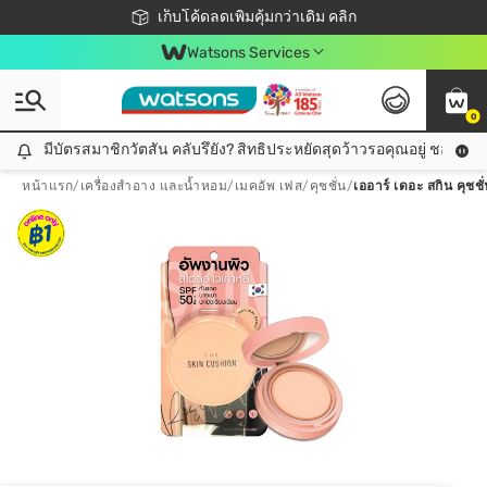
ชอปออนไลน์ครั้งแรก ลดเพิ่มจุก ๆ 10%! 🎉
เก็บโค้ดลดเพิ่มคุ้มกว่าเดิม คลิก
สมาชิกวัตสัน คลับดียังไง?
📦ส่งฟรี! เมื่อชอป 499฿
Watsons Services
0
มีบัตรสมาชิกวัตสัน คลับรึยัง? สิทธิประหยัดสุดว้าวรอคุณอยู่ ชอปคุ้มกว
มีบัตรสมาชิกวัตสัน คลับรึยัง? สิทธิประหยัดสุดว้าวรอคุณอยู่ ชอปคุ้มกว่าเดิม คลิก!
หน้าแรก
/
เครื่องสำอาง และน้ำหอม
/
เมคอัพ เฟส
/
คุชชั่น
/
เออาร์ เดอะ สกิน คุชช