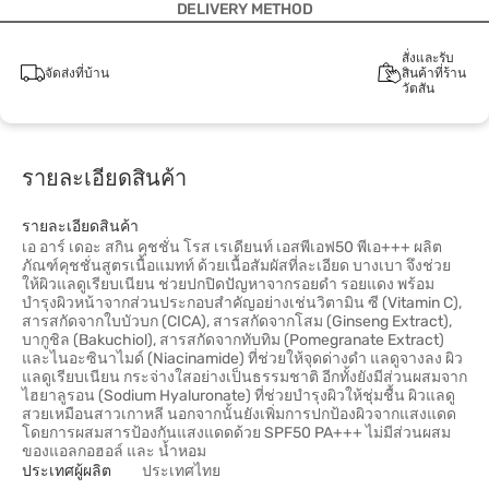
DELIVERY METHOD
สั่งและรับ
จัดส่งที่บ้าน
สินค้าที่ร้าน
วัตสัน
รายละเอียดสินค้า
รายละเอียดสินค้า
เอ อาร์ เดอะ สกิน คุชชั่น โรส เรเดียนท์ เอสพีเอฟ50 พีเอ+++ ผลิต
ภัณฑ์คุชชั่นสูตรเนื้อแมทท์ ด้วยเนื้อสัมผัสที่ละเอียด บางเบา จึงช่วย
ให้ผิวแลดูเรียบเนียน ช่วยปกปิดปัญหาจากรอยดำ รอยแดง พร้อม
บำรุงผิวหน้าจากส่วนประกอบสำคัญอย่างเช่นวิตามิน ซี (Vitamin C),
สารสกัดจากใบบัวบก (CICA), สารสกัดจากโสม (Ginseng Extract),
บากูชิล (Bakuchiol), สารสกัดจากทับทิม (Pomegranate Extract)
และไนอะซินาไมด์ (Niacinamide) ที่ช่วยให้จุดด่างดำ แลดูจางลง ผิว
แลดูเรียบเนียน กระจ่างใสอย่างเป็นธรรมชาติ อีกทั้งยังมีส่วนผสมจาก
ไฮยาลูรอน (Sodium Hyaluronate) ที่ช่วยบำรุงผิวให้ชุ่มชื้น ผิวแลดู
สวยเหมือนสาวเกาหลี นอกจากนั้นยังเพิ่มการปกป้องผิวจากแสงแดด
โดยการผสมสารป้องกันแสงแดดด้วย SPF50 PA+++ ไม่มีส่วนผสม
ของแอลกอฮอล์ และ น้ำหอม
ประเทศผู้ผลิต
ประเทศไทย