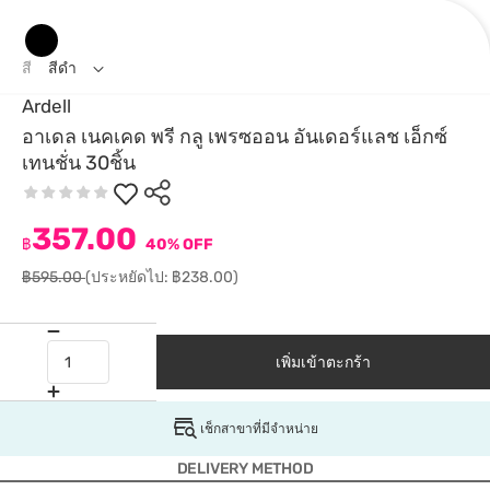
สี
สีดำ
Ardell
อาเดล เนคเคด พรี กลู เพรซออน อันเดอร์แลช เอ็กซ์
เทนชั่น 30ชิ้น
357.00
฿
40% OFF
฿595.00
(ประหยัดไป: ฿238.00)
เพิ่มเข้าตะกร้า
เช็กสาขาที่มีจำหน่าย
DELIVERY METHOD