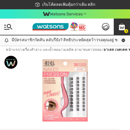
ชอปออนไลน์ครั้งแรก ลดเพิ่มจุก ๆ 10%! 🎉
เก็บโค้ดลดเพิ่มคุ้มกว่าเดิม คลิก
สมาชิกวัตสัน คลับดียังไง?
📦ส่งฟรี! เมื่อชอป 499฿
Watsons Services
0
มีบัตรสมาชิกวัตสัน คลับรึยัง? สิทธิประหยัดสุดว้าวรอคุณอยู่ ชอปคุ้มกว
มีบัตรสมาชิกวัตสัน คลับรึยัง? สิทธิประหยัดสุดว้าวรอคุณอยู่ ชอปคุ้มกว่าเดิม คลิก!
หน้าแรก
/
เครื่องสำอาง และน้ำหอม
/
เมคอัพ อาย
/
ขนตาปลอม
/
อาเดล เนคเคด พร