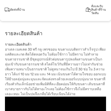
สั่งและรับ
จัดส่งที่บ้าน
สินค้าที่ร้าน
วัตสัน
รายละเอียดสินค้า
รายละเอียดสินค้า
อาเดล เนคเคด 30 พรี กลู เพรซออน ขนตาแบบติดกาวสำเร็จรูป เพียง
แค่ติดและกด ติดได้ตลอดวัน ไม่ต้องใช้กาว ไม่มีคราบ ไม่ทำลาย
ขนตาธรรมชาติ มีชุดอุปกรณ์หัวต่อขนตารูปหงส์ผสานขนตาเป็นก
ลุ่มเข้ากับขนตาธรรมชาติ สไตล์ไขว้กันที่มีความยาวไม่เท่ากันช่วย
เพิ่มความหนาเป็นธรรมชาติ ไม่ดูหนาจนเกินไป มี 30 ช่อ ใน 3 ความ
ยาว ได้แก่ 10 มม 12 มม และ 14 มม เน้นขนตาได้ตามใจชอบ ออกแบบ
ให้มีวอลลุ่มนุ่มละมุนและจัดแต่งทรงด้วยเลเยอร์แบบนุ่มนวล ขนตาที่
เรียงตัวกันเล็กน้อยช่วยเพิ่มมิติที่ละเอียดอ่อนให้กับขนตา เส้นขนตาที่
เบาสบายราวกับไม่ได้ทาอะไรเลย ไม่ต้องใช้กาวจึงไม่มีคราบเหลือ
เลอะเทอะ ไม่เป็นปมจึงเกลี่ยได้เรียบเนียนได้ง่าย