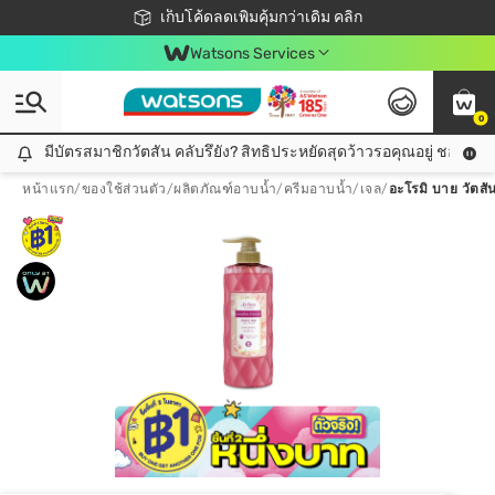
ชอปออนไลน์ครั้งแรก ลดเพิ่มจุก ๆ 10%! 🎉
เก็บโค้ดลดเพิ่มคุ้มกว่าเดิม คลิก
สมาชิกวัตสัน คลับดียังไง?
📦ส่งฟรี! เมื่อชอป 499฿
Watsons Services
0
มีบัตรสมาชิกวัตสัน คลับรึยัง? สิทธิประหยัดสุดว้าวรอคุณอยู่ ชอปคุ้มกว
มีบัตรสมาชิกวัตสัน คลับรึยัง? สิทธิประหยัดสุดว้าวรอคุณอยู่ ชอปคุ้มกว่าเดิม คลิก!
หน้าแรก
/
ของใช้ส่วนตัว
/
ผลิตภัณฑ์อาบน้ำ
/
ครีมอาบน้ำ/เจล
/
อะโรมิ บาย วัตสัน