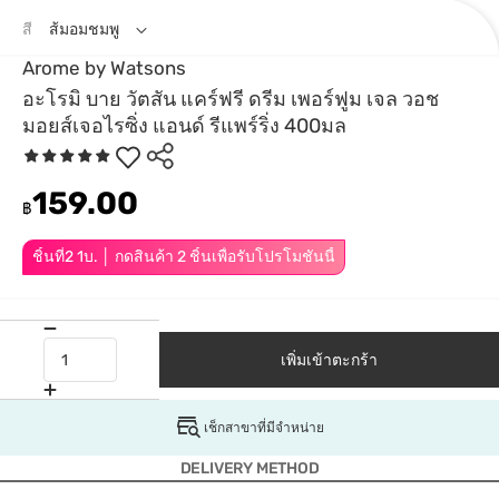
สี
ส้มอมชมพู
Arome by Watsons
อะโรมิ บาย วัตสัน แคร์ฟรี ดรีม เพอร์ฟูม เจล วอช
มอยส์เจอไรซิ่ง แอนด์ รีแพร์ริ่ง 400มล
159.00
฿
ชิ้นที่2 1บ. │ กดสินค้า 2 ชิ้นเพื่อรับโปรโมชันนี้
เพิ่มเข้าตะกร้า
เช็กสาขาที่มีจำหน่าย
DELIVERY METHOD