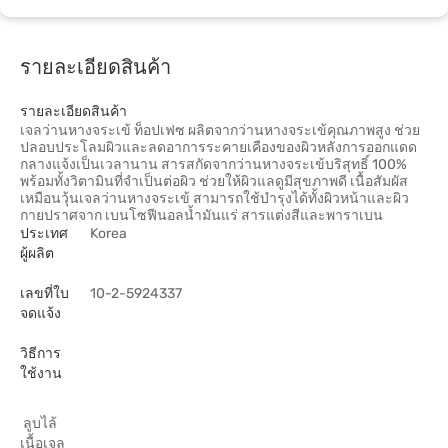
รายละเอียดสินค้า
รายละเอียดสินค้า
เจลว่านหางจระเข้ ท็อปเฟซ ผลิตจากว่านหางจระเข้คุณภาพสูง ช่วย
ปลอบประโลมผิวและลดอาการระคายเคืองของผิวหลังการออกแดด
กลางแจ้งเป็นเวลานาน สารสกัดจากว่านหางจระเข้บริสุทธิ์ 100%
พร้อมทั้งวิตามินที่จำเป็นต่อผิว ช่วยให้ผิวแลดูมีสุขภาพดี เนื้อสัมผัส
เหมือนวุ้นเจลว่านหางจระเข้ สามารถใช้บำรุงได้ทั้งผิวหน้าและผิว
กายปราศจาก เบนโซฟีนอลน้ำมันแร่ สารแต่งสีและพาราเบน
ประเทศ
Korea
ผู้ผลิต
เลขที่ใบ
10-2-5924337
จดแจ้ง
วิธีการ
ใช้งาน
ลูบไล้
เนื้อเจล