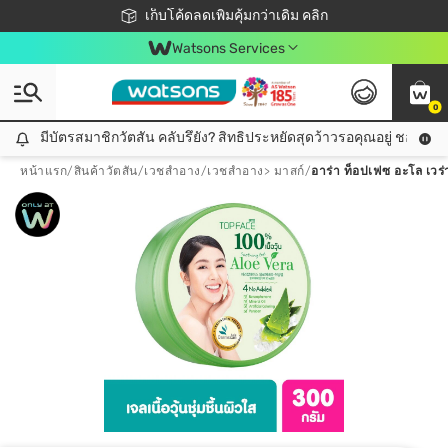
ชอปออนไลน์ครั้งแรก ลดเพิ่มจุก ๆ 10%! 🎉
เก็บโค้ดลดเพิ่มคุ้มกว่าเดิม คลิก
สมาชิกวัตสัน คลับดียังไง?
📦ส่งฟรี! เมื่อชอป 499฿
Watsons Services
0
มีบัตรสมาชิกวัตสัน คลับรึยัง? สิทธิประหยัดสุดว้าวรอคุณอยู่ ชอปคุ้มกว
มีบัตรสมาชิกวัตสัน คลับรึยัง? สิทธิประหยัดสุดว้าวรอคุณอยู่ ชอปคุ้มกว่าเดิม คลิก!
หน้าแรก
/
สินค้าวัตสัน
/
เวชสำอาง
/
เวชสำอาง> มาสก์
/
อาร่า ท็อปเฟซ อะโล เวร่า 