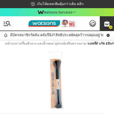
ชอปออนไลน์ครั้งแรก ลดเพิ่มจุก ๆ 10%! 🎉
เก็บโค้ดลดเพิ่มคุ้มกว่าเดิม คลิก
สมาชิกวัตสัน คลับดียังไง?
📦ส่งฟรี! เมื่อชอป 499฿
Watsons Services
0
มีบัตรสมาชิกวัตสัน คลับรึยัง? สิทธิประหยัดสุดว้าวรอคุณอยู่ ชอปคุ้มกว
มีบัตรสมาชิกวัตสัน คลับรึยัง? สิทธิประหยัดสุดว้าวรอคุณอยู่ ชอปคุ้มกว่าเดิม คลิก!
หน้าแรก
/
เครื่องสำอาง และน้ำหอม
/
อุปกรณ์เสริมความงาม
/
แอชลี่ย์ บรัช 2อิน