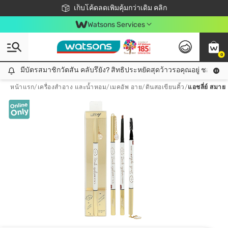
ชอปออนไลน์ครั้งแรก ลดเพิ่มจุก ๆ 10%! 🎉
เก็บโค้ดลดเพิ่มคุ้มกว่าเดิม คลิก
สมาชิกวัตสัน คลับดียังไง?
📦ส่งฟรี! เมื่อชอป 499฿
Watsons Services
0
มีบัตรสมาชิกวัตสัน คลับรึยัง? สิทธิประหยัดสุดว้าวรอคุณอยู่ ชอปคุ้มกว
มีบัตรสมาชิกวัตสัน คลับรึยัง? สิทธิประหยัดสุดว้าวรอคุณอยู่ ชอปคุ้มกว่าเดิม คลิก!
หน้าแรก
/
เครื่องสำอาง และน้ำหอม
/
เมคอัพ อาย
/
ดินสอเขียนคิ้ว
/
แอชลี่ย์ สมาย