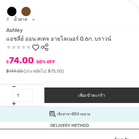
สี
น้ำตาล
Ashley
แอชลี่ย์ ออน สเทจ อายไลเนอร์ 0.6ก. บราวน์
74.00
฿
50% OFF
฿149.00
(ประหยัดไป: ฿75.00)
เพิ่มเข้าตะกร้า
เช็กสาขาที่มีจำหน่าย
DELIVERY METHOD