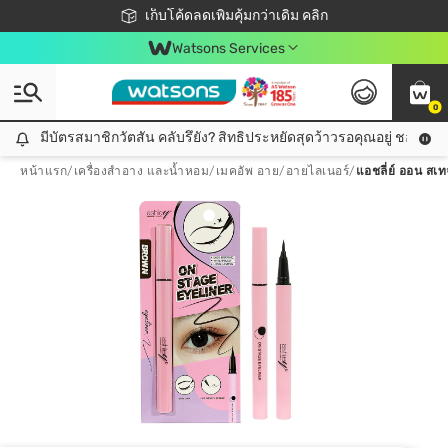
ชอปออนไลน์ครั้งแรก ลดเพิ่มจุก ๆ 10%! 🎉
เก็บโค้ดลดเพิ่มคุ้มกว่าเดิม คลิก
สมาชิกวัตสัน คลับดียังไง?
📦ส่งฟรี! เมื่อชอป 499฿
Watsons Services
0
มีบัตรสมาชิกวัตสัน คลับรึยัง? สิทธิประหยัดสุดว้าวรอคุณอยู่ ชอปคุ้มกว
มีบัตรสมาชิกวัตสัน คลับรึยัง? สิทธิประหยัดสุดว้าวรอคุณอยู่ ชอปคุ้มกว่าเดิม คลิก!
หน้าแรก
/
เครื่องสำอาง และน้ำหอม
/
เมคอัพ อาย
/
อายไลเนอร์
/
แอชลี่ย์ ออน สเ