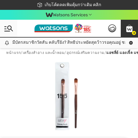
ชอปออนไลน์ครั้งแรก ลดเพิ่มจุก ๆ 10%! 🎉
เก็บโค้ดลดเพิ่มคุ้มกว่าเดิม คลิก
สมาชิกวัตสัน คลับดียังไง?
📦ส่งฟรี! เมื่อชอป 499฿
Watsons Services
0
มีบัตรสมาชิกวัตสัน คลับรึยัง? สิทธิประหยัดสุดว้าวรอคุณอยู่ ชอปคุ้มกว
มีบัตรสมาชิกวัตสัน คลับรึยัง? สิทธิประหยัดสุดว้าวรอคุณอยู่ ชอปคุ้มกว่าเดิม คลิก!
หน้าแรก
/
เครื่องสำอาง และน้ำหอม
/
อุปกรณ์เสริมความงาม
/
แอชลี่ย์ แองเจิ้ล 