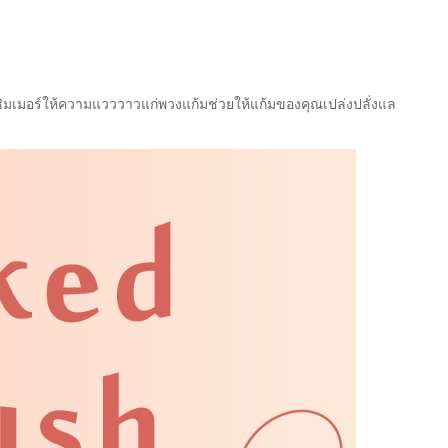
มชิมเมอร์ให้ความแวววาวแก่พวงแก้มช่วยให้แก้มของคุณเปล่งปลั่งแล