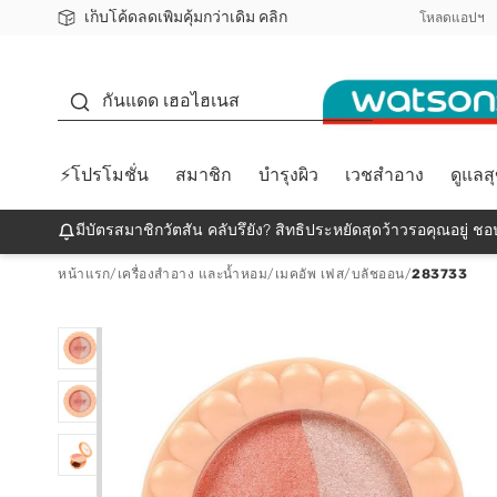
เก็บโค้ดลดเพิ่มคุ้มกว่าเดิม คลิก
ชอปออนไลน์ครั้งแรก ลดเพิ่มจุก ๆ 10%! 🎉
📦ส่งฟรี! เมื่อชอป 499฿
สมาชิกวัตสัน คลับดียังไง?
โหลดแอปฯ
กันแดด
กันแดด เฮอไฮเนส
⚡โปรโมชั่น
สมาชิก
บำรุงผิว
เวชสำอาง
ดูแลส
มีบัตรสมาชิกวัตสัน คลับรึยัง? สิทธิประหยัดสุดว้าวรอคุณอยู่ ชอป
หน้าแรก
/
เครื่องสำอาง และน้ำหอม
/
เมคอัพ เฟส
/
บลัชออน
/
283733