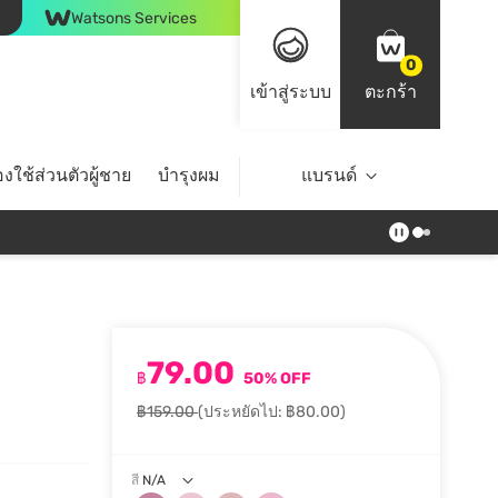
Watsons Services
0
เข้าสู่ระบบ
ตะกร้า
งใช้ส่วนตัวผู้ชาย
บำรุงผม
ไลฟ์สไตล์
แบรนด์
Top Brands
79.00
฿
50% OFF
฿159.00
(ประหยัดไป: ฿80.00)
สี
N/A