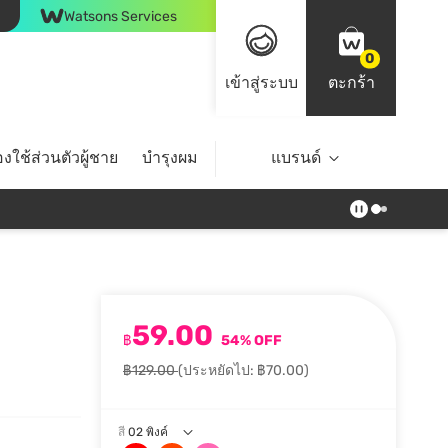
Watsons Services
0
เข้าสู่ระบบ
ตะกร้า
งใช้ส่วนตัวผู้ชาย
บำรุงผม
ไลฟ์สไตล์
แบรนด์
Top Brands
59.00
฿
54% OFF
฿129.00
(ประหยัดไป: ฿70.00)
สี
02 พิงค์