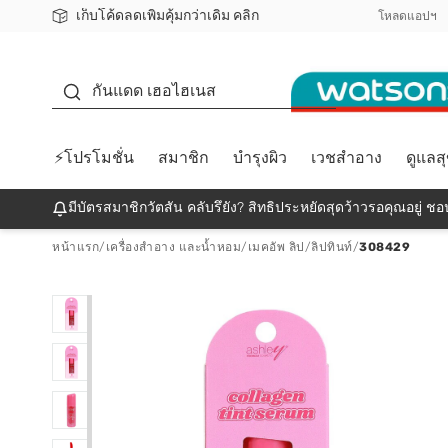
เก็บโค้ดลดเพิ่มคุ้มกว่าเดิม คลิก
ชอปออนไลน์ครั้งแรก ลดเพิ่มจุก ๆ 10%! 🎉
📦ส่งฟรี! เมื่อชอป 499฿
สมาชิกวัตสัน คลับดียังไง?
โหลดแอปฯ
กันแดด
กันแดด เฮอไฮเนส
⚡โปรโมชั่น
สมาชิก
บำรุงผิว
เวชสำอาง
ดูแลส
มีบัตรสมาชิกวัตสัน คลับรึยัง? สิทธิประหยัดสุดว้าวรอคุณอยู่ ชอป
หน้าแรก
/
เครื่องสำอาง และน้ำหอม
/
เมคอัพ ลิป
/
ลิปทินท์
/
308429