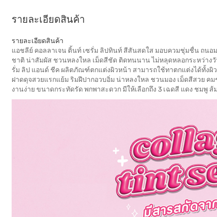
รายละเอียดสินค้า
รายละเอียดสินค้า
แอชลีย์ คอลลาเจน ติ้นท์ เซรั่ม ลิปทินท์ สีสันสดใส มอบควมชุ่มชื่น ถนอม
ชาติ น่าสัมผัส ชวนหลงใหล เม็ดสีชัด ติดทนนาน ไม่หลุดหลอกระหว่างวั
รั่ม ลิป แอนด์ ชีค ผลิตภัณฑ์ตกแต่งผิวหน้า สามารถใช้ทาตกแต่งได้ทั้งผ
ฝาดดุจสวยแรกแย้ม ริมฝีปากอวบอิ่ม น่าหลงใหล ชวนมอง เม็ดสีสวย คมช
งานง่าย ขนาดกระทัดรัด พกพาสะดวก มีให้เลือกถึง 3 เฉดสี แดง ชมพู ส้ม