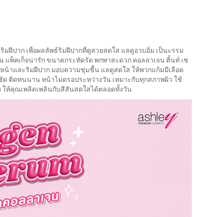
ริมฝีปาก เพื่อผลลัพธ์ริมฝีปากที่ดูสวยสดใส แลดูอวบอิ่ม เป็นะรรม
น แพ็คเก็จน่ารัก ขนาดกระทัดรัด พกพาสะดวก คอลลาเจน ติ้นท์ เซ
ิวหน้าและริมฝีปาก มอบความชุ่มชื้น แลดูสดใส ให้พวกแก้มมีเลือด
ัด ติดทนนาน หน้าไม่ดรอประหว่างวัน เหมาะกับทุกสภาพผิว ใช้
 ให้คุณเพลิดเพลินกับสีสันสดใสได้ตลอดทั้งวัน