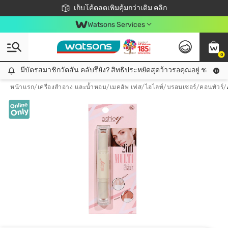
ชอปออนไลน์ครั้งแรก ลดเพิ่มจุก ๆ 10%! 🎉
เก็บโค้ดลดเพิ่มคุ้มกว่าเดิม คลิก
สมาชิกวัตสัน คลับดียังไง?
📦ส่งฟรี! เมื่อชอป 499฿
Watsons Services
0
มีบัตรสมาชิกวัตสัน คลับรึยัง? สิทธิประหยัดสุดว้าวรอคุณอยู่ ชอปคุ้มกว
มีบัตรสมาชิกวัตสัน คลับรึยัง? สิทธิประหยัดสุดว้าวรอคุณอยู่ ชอปคุ้มกว่าเดิม คลิก!
หน้าแรก
/
เครื่องสำอาง และน้ำหอม
/
เมคอัพ เฟส
/
ไฮไลท์/บรอนเซอร์/คอนทัวร์
/