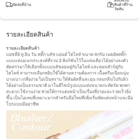
สั่งและรับ
จัดส่งที่บ้าน
สินค้าที่ร้าน
วัตสัน
รายละเอียดสินค้า
รายละเอียดสินค้า
แอชลี่ย์ ทู อิน วัน สติ๊ก บลัช แอนด์ ไฮไลท์ ขนาด 4กรัม เมคอัพสติ๊ก
แบบแท่งอเนกประสงค์ที่รวม 2 ฟังก์ชันไว้ในแท่งเดียวได้อย่างลงตัว
คัดสรรมาให้เลือกทั้งแบบบลัชออนคู่กับไฮไลท์ และคอนทัวร์คู่กับ
ไฮไลท์ สามารถเลือกหยิบใช้ได้ตามความต้องการ เนื้อครีมเนียนนุ่ม
บางเบา เกลี่ยง่าย ไม่เป็นคราบ ให้สัมผัสลื่นละมุน กลมกลืนไปกับผิว
ได้อย่างเป็นธรรมชาติ มาในดีไซน์รูปแบบแท่งขนาดกะทัดรัด พกพา
สะดวก ใช้งานง่าย ช่วยให้การแต่งหน้าเป็นเรื่องที่ง่ายและรวดเร็วยิ่ง
ขึ้น เป็นไอเทมที่เหมาะมากสำหรับมือใหม่ที่เพิ่งเริ่มหัดแต่งหน้าและมือ
โปรแบบมืออาชีพ