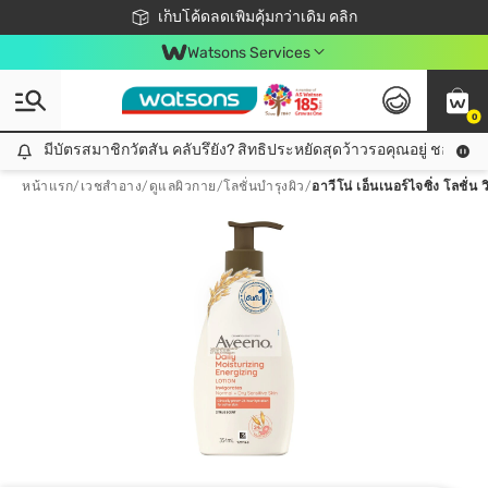
ชอปออนไลน์ครั้งแรก ลดเพิ่มจุก ๆ 10%! 🎉
เก็บโค้ดลดเพิ่มคุ้มกว่าเดิม คลิก
สมาชิกวัตสัน คลับดียังไง?
📦ส่งฟรี! เมื่อชอป 499฿
Watsons Services
0
มีบัตรสมาชิกวัตสัน คลับรึยัง? สิทธิประหยัดสุดว้าวรอคุณอยู่ ชอปคุ้มกว
มีบัตรสมาชิกวัตสัน คลับรึยัง? สิทธิประหยัดสุดว้าวรอคุณอยู่ ชอปคุ้มกว่าเดิม คลิก!
หน้าแรก
/
เวชสำอาง
/
ดูแลผิวกาย
/
โลชั่นบำรุงผิว
/
อาวีโน่ เอ็นเนอร์ไจซิ่ง โลชั