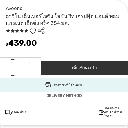
Aveeno
อาวีโน่ เอ็นเนอร์ไจซิ่ง โลชั่น วิท เกรปฟุ๊ต แอนด์ พอม
แกรเนต เอ็กซ์แทร็ค 354 มล.
439.00
฿
เพิ่มเข้าตะกร้า
เช็กสาขาที่มีจำหน่าย
DELIVERY METHOD
สั่งและรับ
จัดส่งที่บ้าน
สินค้าที่ร้าน
วัตสัน