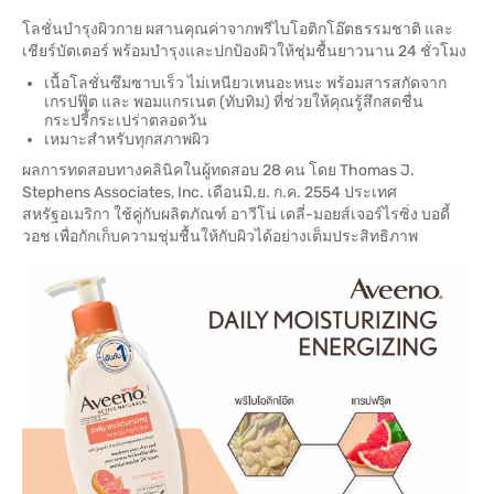
โลชั่นบำรุงผิวกาย ผสานคุณค่าจากพรีไบโอติกโอ๊ตธรรมชาติ และ
เชียร์บัตเตอร์ พร้อมบำรุงและปกป้องผิวให้ชุ่มชื้นยาวนาน 24 ชั่วโมง
เนื้อโลชั่นซึมซาบเร็ว ไม่เหนียวเหนอะหนะ พร้อมสารสกัดจาก
เกรปฟุ๊ต และ พอมแกรเนต (ทับทิม) ที่ช่วยให้คุณรู้สึกสดชื่น
กระปรี้กระเปร่าตลอดวัน
เหมาะสำหรับทุกสภาพผิว
ผลการทดสอบทางคลินิคในผู้ทดสอบ 28 คน โดย Thomas J.
Stephens Associates, Inc. เดือนมิ.ย. ก.ค. 2554 ประเทศ
สหรัฐอเมริกา ใช้คู่กับผลิตภัณฑ์ อาวีโน่ เดลี่-มอยส์เจอร์ไรซิ่ง บอดี้
วอช เพื่อกักเก็บความชุ่มชื้นให้กับผิวได้อย่างเต็มประสิทธิภาพ