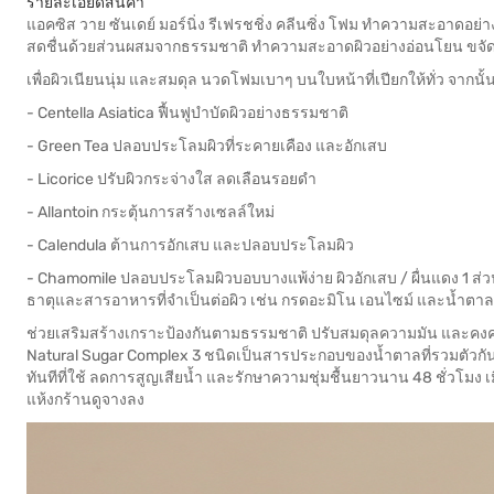
รายละเอียดสินค้า
แอคซิส วาย ซันเดย์ มอร์นิ่ง รีเฟรชชิ่ง คลีนซิ่ง โฟม ทำความสะอาดอย่
สดชื่นด้วยส่วนผสมจากธรรมชาติ ทำความสะอาดผิวอย่างอ่อนโยน ขจัด
เพื่อผิวเนียนนุ่ม และสมดุล นวดโฟมเบาๆ บนใบหน้าที่เปียกให้ทั่ว จากน
- Centella Asiatica ฟื้นฟูบำบัดผิวอย่างธรรมชาติ
- Green Tea ปลอบประโลมผิวที่ระคายเคือง และอักเสบ
- Licorice ปรับผิวกระจ่างใส ลดเลือนรอยดำ
- Allantoin กระตุ้นการสร้างเซลล์ใหม่
- Calendula ต้านการอักเสบ และปลอบประโลมผิว
- Chamomile ปลอบประโลมผิวบอบบางแพ้ง่าย ผิวอักเสบ / ผื่นแดง 1 ส่วน
ธาตุและสารอาหารที่จำเป็นต่อผิว เช่น กรดอะมิโน เอนไซม์ และน้ำตาล
ช่วยเสริมสร้างเกราะป้องกันตามธรรมชาติ ปรับสมดุลความมัน และคงควา
Natural Sugar Complex 3 ชนิดเป็นสารประกอบของน้ำตาลที่รวมตัวกัน ได้แ
ทันทีที่ใช้ ลดการสูญเสียน้ำ และรักษาความชุ่มชื้นยาวนาน 48 ชั่วโมง เมื่
แห้งกร้านดูจางลง