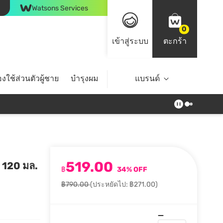
Watsons Services
0
เข้าสู่ระบบ
ตะกร้า
งใช้ส่วนตัวผู้ชาย
บำรุงผม
ไลฟ์สไตล์
แบรนด์
Top Brands
519.00
ม 120 มล.
฿
34% OFF
฿790.00
(ประหยัดไป: ฿271.00)