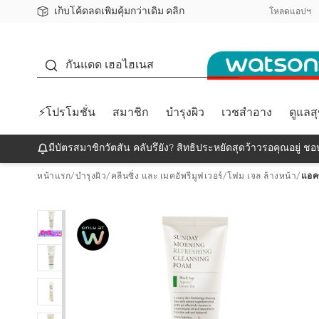
เก็บโค้ดลดเพิ่มคุ้มกว่าเดิม คลิก
ชอปออนไลน์ครั้งแรก ลดเพิ่มจุก ๆ 10%! 🎉
📦ส่งฟรี! เมื่อชอป 499฿
สมาชิกวัตสัน คลับดียังไง?
โหลดแอปฯ
กันแดด
กันแดด เฮอไฮเนส
⚡โปรโมชั่น
สมาชิก
บำรุงผิว
เวชสำอาง
ดูแลส
มีบัตรสมาชิกวัตสัน คลับรึยัง? สิทธิประหยัดสุดว้าวรอคุณอยู่ ชอป
หน้าแรก
/
บำรุงผิว
/
คลีนซิ่ง และ เมคอัพรีมูฟเวอร์
/
โฟม เจล ล้างหน้า
/
แอคซ