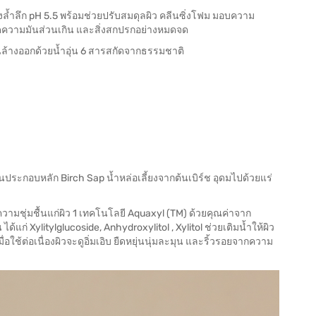
างล้ำลึก pH 5.5 พร้อมช่วยปรับสมดุลผิว คลีนซิ่งโฟม มอบความ
ความมันส่วนเกิน และสิ่งสกปรกอย่างหมดจด
ั้นล้างออกด้วยน้ำอุ่น 6 สารสกัดจากธรรมชาติ
ประกอบหลัก Birch Sap น้ำหล่อเลี้ยงจากต้นเบิร์ช อุดมไปด้วยแร่
มชุ่มชื้นแก่ผิว 1 เทคโนโลยี Aquaxyl (TM) ด้วยคุณค่าจาก
ก่ Xylitylglucoside, Anhydroxylitol , Xylitol ช่วยเติมน้ำให้ผิว
อใช้ต่อเนื่องผิวจะดูอิ่มเอิบ ยืดหยุ่นนุ่มละมุน และริ้วรอยจากความ