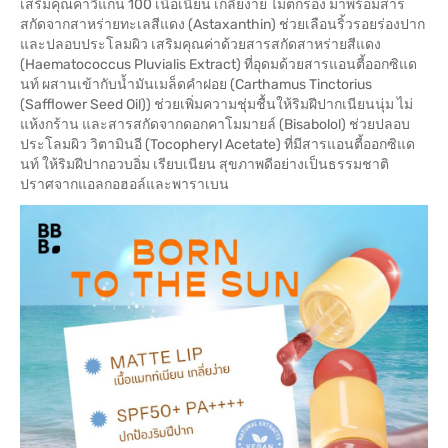
เสริมคุณค่าวีแกน 100 เนื้อเนียน เกลี่ยง่าย ไม่ตกร่อง มาพร้อมสาร
สกัดจากสาหร่ายทะเลสีแดง (Astaxanthin) ช่วยเลือนริ้วรอยร่องปาก
และปลอบประโลมผิว เสริมคุณค่าด้วยสารสกัดสาหร่ายสีแดง
(Haematococcus Pluvialis Extract) ที่อุดมด้วยสารแอนตี้ออกซิแด
นท์ ผสานเข้ากับน้ำมันเมล็ดคำฝอย (Carthamus Tinctorius
(Safflower Seed Oil)) ช่วยเพิ่มความชุ่มชื้นให้ริมฝีปากเนียนนุ่ม ไม่
แห้งกร้าน และสารสกัดจากดอกคาโมมายล์ (Bisabolol) ช่วยปลอบ
ประโลมผิว วิตามินอี (Tocopheryl Acetate) ที่มีสารแอนตี้ออกซิแด
นท์ ให้ริมฝีปากอวบอิ่ม เรียบเนียน สุขภาพดีอย่างเป็นธรรมชาติ
ปราศจากแอลกอฮอล์และพาราเบน