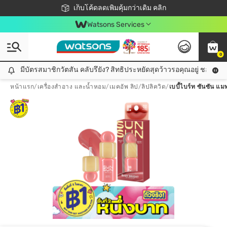
ชอปออนไลน์ครั้งแรก ลดเพิ่มจุก ๆ 10%! 🎉
เก็บโค้ดลดเพิ่มคุ้มกว่าเดิม คลิก
สมาชิกวัตสัน คลับดียังไง?
📦ส่งฟรี! เมื่อชอป 499฿
Watsons Services
0
มีบัตรสมาชิกวัตสัน คลับรึยัง? สิทธิประหยัดสุดว้าวรอคุณอยู่ ชอปคุ้มกว
มีบัตรสมาชิกวัตสัน คลับรึยัง? สิทธิประหยัดสุดว้าวรอคุณอยู่ ชอปคุ้มกว่าเดิม คลิก!
หน้าแรก
/
เครื่องสำอาง และน้ำหอม
/
เมคอัพ ลิป
/
ลิปลิควิด
/
เบบี้ไบร์ท ซันซัน แ