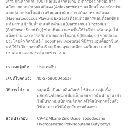
เสริมคุณค่าวีแกน 100 เนื้อเนียน เกลี่ยง่าย ไม่ตกร่อง มาพร้อมสาร
สกัดจากสาหร่ายทะเลสีแดง (Astaxanthin) ช่วยเลือนริ้วรอยร่องปาก
และปลอบประโลมผิว เสริมคุณค่าด้วยสารสกัดสาหร่ายสีแดง
(Haematococcus Pluvialis Extract) ที่อุดมด้วยสารแอนตี้ออกซิแด
นท์ ผสานเข้ากับน้ำมันเมล็ดคำฝอย (Carthamus Tinctorius
(Safflower Seed Oil)) ช่วยเพิ่มความชุ่มชื้นให้ริมฝีปากเนียนนุ่ม ไม่
แห้งกร้าน และสารสกัดจากดอกคาโมมายล์ (Bisabolol) ช่วยปลอบ
ประโลมผิว วิตามินอี (Tocopheryl Acetate) ที่มีสารแอนตี้ออกซิแด
นท์ ให้ริมฝีปากอวบอิ่ม เรียบเนียน สุขภาพดีอย่างเป็นธรรมชาติ
ปราศจากแอลกอฮอล์และพาราเบน
ประเทศผู้ผลิต
ประเทศจีน
เลขที่ใบจดแจ้ง
10-2-6800045537
วิธีการใช้งาน
หมุนเพื่อเปิดฝาผลิตภัณฑ์ ใช้หัวแปรงจุ่มเนื้อ
ผลิตภัณฑ์ออกมาเพียงเล็กน้อย จากนั้นนำมาทาทั่ว
ริมฝีปาก หมุนปิดฝาผลิตภัณฑ์ให้สนิททุกครั้งหลัง
ใช้ สามารถใช้ได้ทุกวันตามต้องการ
ส่วนประกอบ
C9-12 Alkane Zinc Oxide Isododecane
Hydrogenated Polyisobutene Butyloctyl