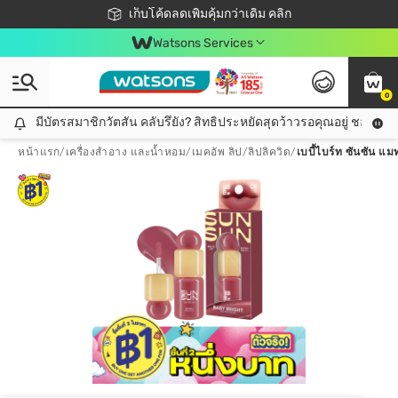
ชอปออนไลน์ครั้งแรก ลดเพิ่มจุก ๆ 10%! 🎉
เก็บโค้ดลดเพิ่มคุ้มกว่าเดิม คลิก
สมาชิกวัตสัน คลับดียังไง?
📦ส่งฟรี! เมื่อชอป 499฿
Watsons Services
0
มีบัตรสมาชิกวัตสัน คลับรึยัง? สิทธิประหยัดสุดว้าวรอคุณอยู่ ชอปคุ้มกว
มีบัตรสมาชิกวัตสัน คลับรึยัง? สิทธิประหยัดสุดว้าวรอคุณอยู่ ชอปคุ้มกว่าเดิม คลิก!
หน้าแรก
/
เครื่องสำอาง และน้ำหอม
/
เมคอัพ ลิป
/
ลิปลิควิด
/
เบบี้ไบร์ท ซันซัน แ