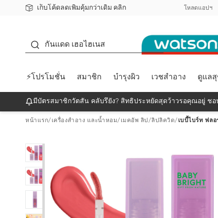
เก็บโค้ดลดเพิ่มคุ้มกว่าเดิม คลิก
ชอปออนไลน์ครั้งแรก ลดเพิ่มจุก ๆ 10%! 🎉
📦ส่งฟรี! เมื่อชอป 499฿
สมาชิกวัตสัน คลับดียังไง?
โหลดแอปฯ
กันแดด
กันแดด เฮอไฮเนส
⚡โปรโมชั่น
สมาชิก
บำรุงผิว
เวชสำอาง
ดูแลส
มีบัตรสมาชิกวัตสัน คลับรึยัง? สิทธิประหยัดสุดว้าวรอคุณอยู่ ชอป
หน้าแรก
/
เครื่องสำอาง และน้ำหอม
/
เมคอัพ ลิป
/
ลิปลิควิด
/
เบบี้ไบร์ท ฟลอ