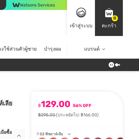
Watsons Services
0
เข้าสู่ระบบ
ตะกร้า
งใช้ส่วนตัวผู้ชาย
บำรุงผม
ไลฟ์สไตล์
แบรนด์
Top Brands
129.00
์เลีย
฿
56% OFF
฿295.00
(ประหยัดไป: ฿166.00)
ื่อซื้อ
สี
02 พีชดาห์เลีย