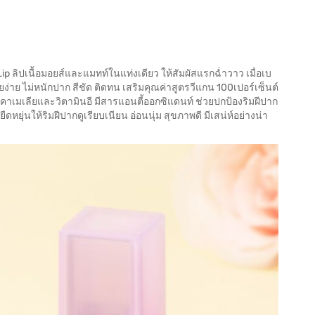
Lip ลิปเนื้อมอยส์และแมทท์ในแท่งเดียว ให้สัมผัสแรกฉ่ำวาว เมื่อเบ
่ยง่าย ไม่หนักปาก สีชัด ติดทน เสริมคุณค่าสูตรวีแกน 100เปอร์เซ็นต์
าเมเลียและวิตามินอี มีสารแอนตี้ออกซิแดนท์ ช่วยปกป้องริมฝีปาก
ยุ่นให้ริมฝีปากดูเรียบเนียน อ่อนนุ่ม สุขภาพดี มีเสน่ห์อย่างน่า