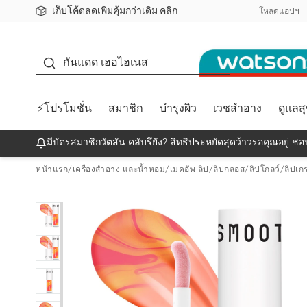
เก็บโค้ดลดเพิ่มคุ้มกว่าเดิม คลิก
ชอปออนไลน์ครั้งแรก ลดเพิ่มจุก ๆ 10%! 🎉
📦ส่งฟรี! เมื่อชอป 499฿
สมาชิกวัตสัน คลับดียังไง?
โหลดแอปฯ
กันแดด
กันแดด เฮอไฮเนส
⚡โปรโมชั่น
สมาชิก
บำรุงผิว
เวชสำอาง
ดูแลส
มีบัตรสมาชิกวัตสัน คลับรึยัง? สิทธิประหยัดสุดว้าวรอคุณอยู่ ชอป
หน้าแรก
/
เครื่องสำอาง และน้ำหอม
/
เมคอัพ ลิป
/
ลิปกลอส/ลิปโกลว์/ลิปเก