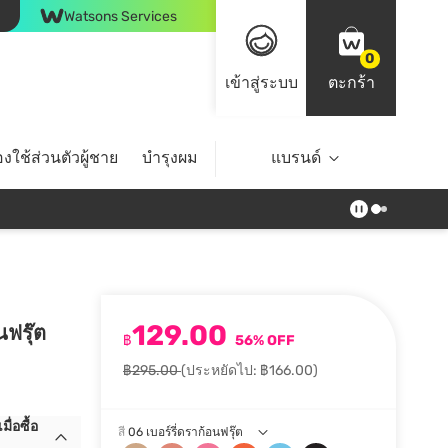
Watsons Services
0
เข้าสู่ระบบ
ตะกร้า
งใช้ส่วนตัวผู้ชาย
บำรุงผม
ไลฟ์สไตล์
แบรนด์
Top Brands
129.00
นฟรุ๊ต
฿
56% OFF
฿295.00
(ประหยัดไป: ฿166.00)
ื่อซื้อ
สี
06 เบอร์รี่ดราก้อนฟรุ๊ต