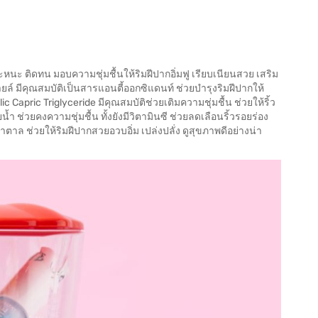
นอะหนะ ติดทน มอบความชุ่มชื้นให้ริมฝีปากอิ่มฟู เรียบเนียนสวย เสริม
ล์ มีคุณสมบัติเป็นสารแอนตี้ออกซิแดนท์ ช่วยบำรุงริมฝีปากให้
 Capric Triglyceride มีคุณสมบัติช่วยเติมความชุ่มชื้น ช่วยให้ริ้ว
 ช่วยคงความชุ่มชื้น ทั้งยังมีวิตามินซี ช่วยลดเลือนริ้วรอยร่อง
ตาล ช่วยให้ริมฝีปากสวยอวบอิ่ม เปล่งปลั่ง ดูสุขภาพดีอย่างน่า