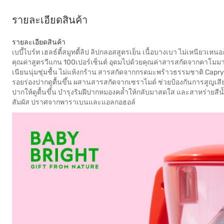
รายละเอียดสินค้า
รายละเอียดสินค้า
เบบี้ไบร์ท เฮลธ์ตี้สมูทตี้ลิป ลิปกลอสสูตรเย็น เนื้อบางเบา ไม่เหนียวเห
คุณค่าสูตรวีแกน 100เปอร์เซ็นต์ อุดมไปด้วยคุณค่าสารสกัดจากคาโมมาย
เนียนนุ่มชุ่มชื้น ไม่แห้งกร้าน สารสกัดจากกรดมะพร้าวธรรมชาติ Caprylic
รอยร่องปากดูตื้นขึ้น ผสานสารสกัดจากเซราไมด์ ช่วยป้องกันการสูญเสียน้ำ
ปากให้ดูตื้นขึ้น บำรุงริมฝีปากหมองคล้ำให้กลับมาสดใส และสาหร่ายสีน้ำ
สัมผัส ปราศจากพาราเบนและแอลกอฮอล์