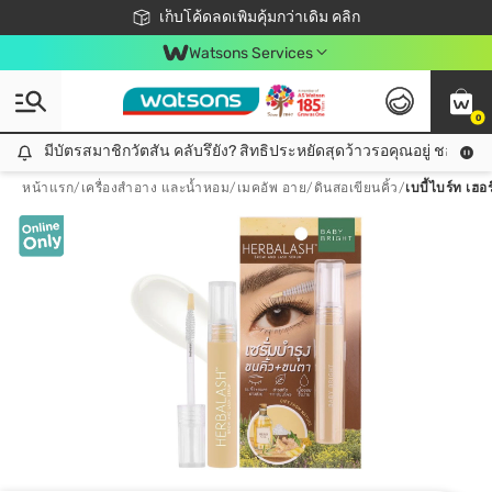
ชอปออนไลน์ครั้งแรก ลดเพิ่มจุก ๆ 10%! 🎉
เก็บโค้ดลดเพิ่มคุ้มกว่าเดิม คลิก
สมาชิกวัตสัน คลับดียังไง?
📦ส่งฟรี! เมื่อชอป 499฿
Watsons Services
0
มีบัตรสมาชิกวัตสัน คลับรึยัง? สิทธิประหยัดสุดว้าวรอคุณอยู่ ชอปคุ้มกว
มีบัตรสมาชิกวัตสัน คลับรึยัง? สิทธิประหยัดสุดว้าวรอคุณอยู่ ชอปคุ้มกว่าเดิม คลิก!
หน้าแรก
/
เครื่องสำอาง และน้ำหอม
/
เมคอัพ อาย
/
ดินสอเขียนคิ้ว
/
เบบี้ไบร์ท เฮ