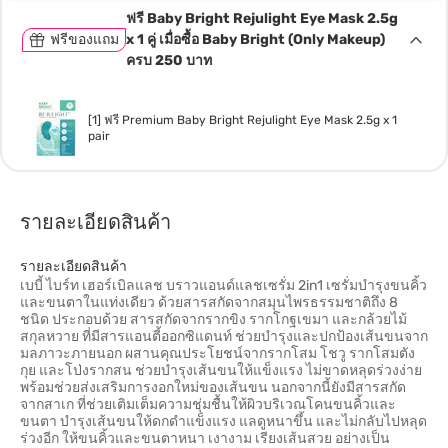
ฟรี Baby Bright Rejulight Eye Mask 2.5g
ฟรีของแถม
x 1 คู่ เมื่อซื้อ Baby Bright (Only Makeup)
ครบ 250 บาท
[1] ฟรี Premium Baby Bright Rejulight Eye Mask 2.5g x 1
pair
รายละเอียดสินค้า
รายละเอียดสินค้า
เบบี้ ไบร์ท เฮอร์เบิลแลช บราวแอนด์แลชเซรั่ม 2in1 เซรั่มบำรุงขนคิ้ว
และขนตาในแท่งเดียว ด้วยสารสกัดจากสมุนไพรธรรมชาติถึง 8
ชนิด ประกอบด้วย สารสกัดจากรากขิง รากโกฐเขมา และกล้วยไม้
สกุลหวาย ที่มีสารแอนตี้ออกซิแดนท์ ช่วยบำรุงและปกป้องเส้นขนจาก
มลภาวะภายนอก ผสานคุณประโยชน์จากรากโสม โชวู รากโสมตัง
กุย และโป่งรากสน ช่วยบำรุงเส้นขนให้แข็งแรง ไม่ขาดหลุดร่วงง่าย
พร้อมช่วยส่งเสริมการงอกใหม่ของเส้นขน นอกจากนี้ยังมีสารสกัด
จากสาเก ที่ช่วยเติมเต็มความชุ่มชื้นให้ผิวบริเวณโคนขนคิ้วและ
ขนตา บำรุงเส้นขนให้ดกดำแข็งแรง แลดูหนาขึ้น และไม่กลับไปหลุด
ร่วงอีก ให้ขนคิ้วและขนตาหนา เงางาม เรียงเส้นสวย อย่างเป็น