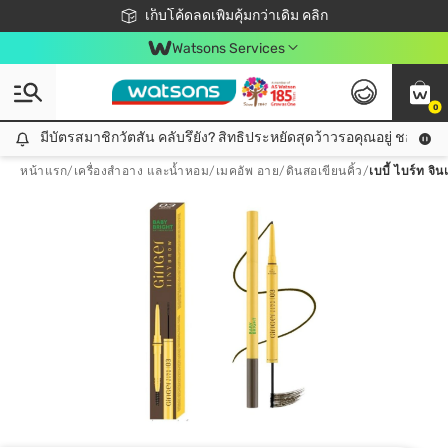
ชอปออนไลน์ครั้งแรก ลดเพิ่มจุก ๆ 10%! 🎉
เก็บโค้ดลดเพิ่มคุ้มกว่าเดิม คลิก
สมาชิกวัตสัน คลับดียังไง?
📦ส่งฟรี! เมื่อชอป 499฿
Watsons Services
0
มีบัตรสมาชิกวัตสัน คลับรึยัง? สิทธิประหยัดสุดว้าวรอคุณอยู่ ชอปคุ้มกว
มีบัตรสมาชิกวัตสัน คลับรึยัง? สิทธิประหยัดสุดว้าวรอคุณอยู่ ชอปคุ้มกว่าเดิม คลิก!
หน้าแรก
/
เครื่องสำอาง และน้ำหอม
/
เมคอัพ อาย
/
ดินสอเขียนคิ้ว
/
เบบี้ ไบร์ท จิ