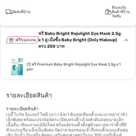
สั่งและรับ
จัดส่งที่บ้าน
สินค้าที่ร้าน
วัตสัน
ฟรี Baby Bright Rejulight Eye Mask 2.5g
ฟรีของแถม
x 1 คู่ เมื่อซื้อ Baby Bright (Only Makeup)
ครบ 250 บาท
[1] ฟรี Premium Baby Bright Rejulight Eye Mask 2.5g x 1
pair
รายละเอียดสินค้า
รายละเอียดสินค้า
เบบี้ ไบร์ท จินเจอร์ ไทนี่ บราว 3 in 1 ดินสอเขียนคิ้วและมาสคาร่าหัว
เล็กพิเศษ พร้อมแปรงปัดจัดระเบียบทรงคิ้ว ด้วยหัวดินสอขนาดเล็ก
เนื้อลื่น เขียนง่ายแม้มือใหม่ พร้อมงัดขนคิ้วตั้งฟูด้วยมาสคาร่าคิ้วที่มี
หัวแปรงเรียวเล็กเป็นพิเศษ ปัดง่าย ซอกซอนเข้าถึงขนคิ้วแบบเส้นต่อ
เส้น กันน้ำ กันเหงื่อ ติดทน เสริมคุณค่าสูตรวีแกน 100 เปอรืเซ็นต์