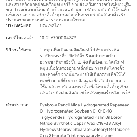
และสารสกัดลูกหม่อนหรือมัลเบอร์รี่ ช่วยส่งเสริมการงอกใหม่ของเส้น
ขน บำรุงเส้นขนให้ดกดำแข็งแรง ผสานสารสกัดจากขิง ทำให้ขนคิ้ว
แข็งแรง เงางาม สร้างคิ้วตั้งฟูทรงสวยเป็นธรรมชาติเสมือนคิ้วจริง
ปราศจากแอลกอฮอล์ พาราเบน และน้ำหอม
ประเทศผู้ผลิต
ประเทศไทย
เลขที่ใบจดแจ้ง
10-2-6700004373
วิธีการใช้งาน
1. หมุนเพื่อเปิดฝาผลิตภัณฑ์ ใช้ด้านแปรงจัด
ระเบียบทรงคิ้ว เพื่อให้คิ้วเรียงเส้นสวยเป็น
ธรรมชาติมากยิ่งขึ้น 2. ดึงเพื่อเปิดฝาผลิตภัณฑ์
หมุนเนื้อดินสอออกมาเล็กน้อย วาดเส้นโครงคิ้ว
และหางคิ้ว จากนั้นระบายให้เต็มกรอบเพื่อให้ได้
ทรงคิ้วตามที่ต้องการ 3. หมุนเพื่อเปิดฝามาสคาร่า
ใช้มาสคาร่าปัดแต่งทรงคิ้วเพื่อให้ขนคิ้วตั้งฟูเรียง
เส้นสวย ปิดฝาผลิตภัณฑ์ให้สนิททุกครั้งหลังการใช้
ส่วนประกอบ
Eyebrow Pencil Mica Hydrogenated Rapeseed
Oil Hydrogenated Soybean Oil C10-18
Triglycerides Hydrogenated Palm Oil Boron
Nitride Synthetic Japan Wax C18-38 Alkyl
Hydroxystearoyl Stearate Cetearyl Methicone
Zinc Stearate Triethoxycaprylylsilane