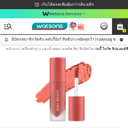
ชอปออนไลน์ครั้งแรก ลดเพิ่มจุก ๆ 10%! 🎉
เก็บโค้ดลดเพิ่มคุ้มกว่าเดิม คลิก
สมาชิกวัตสัน คลับดียังไง?
📦ส่งฟรี! เมื่อชอป 499฿
Watsons Services
0
มีบัตรสมาชิกวัตสัน คลับรึยัง? สิทธิประหยัดสุดว้าวรอคุณอยู่ ชอปคุ้มกว
มีบัตรสมาชิกวัตสัน คลับรึยัง? สิทธิประหยัดสุดว้าวรอคุณอยู่ ชอปคุ้มกว่าเดิม คลิก!
หน้าแรก
/
เครื่องสำอาง และน้ำหอม
/
เมคอัพ ลิป
/
ลิปลิควิด
/
เบบี้ ไบร์ท ลิปแอนด์