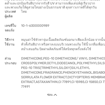
คล้ำและปกป้องริมฝีปากจากรังสี UV สามารถเพิ่มเสน่ห์สู่เรียวปาก
และพวงแก้มให้ดูสวยใสอย่างเป็นธรรมชาติ ดุจสาวเกาหลีได้ทุกวัน
ประเทศ
ไทย
ผู้ผลิต
เลขที่ใบ
10-1-6300000989
จดแจ้ง
วิธีการ
หมุนฝาใช้หัวทาจุ่มเนื้อผลิตภัณฑ์ออกมาเพียงเล็กน้อย จากนั
ใช้งาน
ทั่วทั้งริมฝีปาก หรือทาลงบนบริเวณพวงแก้ม ใช้นิ้วเกลี่ยเพื่อเบ
สม่ำเสมอกัน ปิดฝาผลิตภัณฑ์ให้สนิททุกครั้งหลังใช้
ส่วน
DIMETHICONE,PEG-10 DIMETHICONE/ VINYL DIMETHIC
ประกอบ
CROSSPOLYMER,OCTYLDODECANOL,POLYMETHYLSILS
PEG-10 TRIS(TRIMETHYLSILOXY)SILYLETHYL
DIMETHICONE,FRAGRANCE,PHENOXYETHANOL,BISABO
SERRULATA FLOWER EXTRACT,DICTYOPTERIS MEMBR
EXTRACT,ASTAXANTHIN,CI 77891,CI 15985,CI 15850,CI 77
77491
ซ่อน