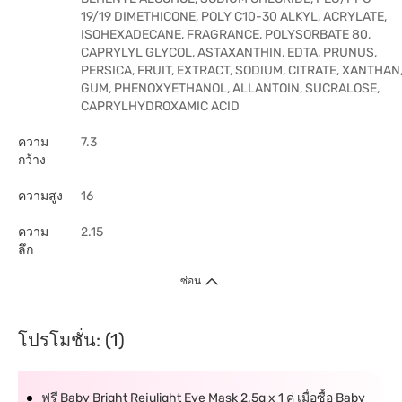
19/19 DIMETHICONE, POLY C10-30 ALKYL, ACRYLATE,
ISOHEXADECANE, FRAGRANCE, POLYSORBATE 80,
CAPRYLYL GLYCOL, ASTAXANTHIN, EDTA, PRUNUS,
PERSICA, FRUIT, EXTRACT, SODIUM, CITRATE, XANTHAN
GUM, PHENOXYETHANOL, ALLANTOIN, SUCRALOSE,
CAPRYLHYDROXAMIC ACID
ความ
7.3
กว้าง
ความสูง
16
ความ
2.15
ลึก
ซ่อน
โปรโมชั่น: (1)
ฟรี Baby Bright Rejulight Eye Mask 2.5g x 1 คู่ เมื่อซื้อ Baby