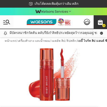
ชอปออนไลน์ครั้งแรก ลดเพิ่มจุก ๆ 10%! 🎉
เก็บโค้ดลดเพิ่มคุ้มกว่าเดิม คลิก
สมาชิกวัตสัน คลับดียังไง?
📦ส่งฟรี! เมื่อชอป 499฿
Watsons Services
0
มีบัตรสมาชิกวัตสัน คลับรึยัง? สิทธิประหยัดสุดว้าวรอคุณอยู่ ชอปคุ้มกว
มีบัตรสมาชิกวัตสัน คลับรึยัง? สิทธิประหยัดสุดว้าวรอคุณอยู่ ชอปคุ้มกว่าเดิม คลิก!
หน้าแรก
/
เครื่องสำอาง และน้ำหอม
/
เมคอัพ ลิป
/
ลิปสติก
/
เบบี้ ไบร์ท ลิป แอนด์ ช