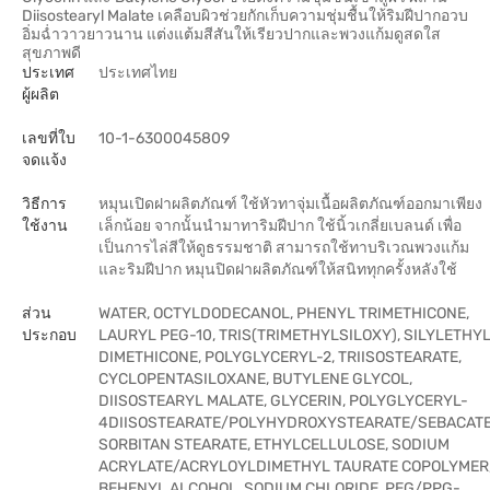
Diisostearyl Malate เคลือบผิวช่วยกักเก็บความชุ่มชื้นให้ริมฝีปากอวบ
อิ่มฉ่ำวาวยาวนาน แต่งแต้มสีสันให้เรียวปากและพวงแก้มดูสดใส
สุขภาพดี
ประเทศ
ประเทศไทย
ผู้ผลิต
เลขที่ใบ
10-1-6300045809
จดแจ้ง
วิธีการ
หมุนเปิดฝาผลิตภัณฑ์ ใช้หัวทาจุ่มเนื้อผลิตภัณฑ์ออกมาเพียง
ใช้งาน
เล็กน้อย จากนั้นนำมาทาริมฝีปาก ใช้นิ้วเกลี่ยเบลนด์ เพื่อ
เป็นการไล่สีให้ดูธรรมชาติ สามารถใช้ทาบริเวณพวงแก้ม
และริมฝีปาก หมุนปิดฝาผลิตภัณฑ์ให้สนิททุกครั้งหลังใช้
ส่วน
WATER, OCTYLDODECANOL, PHENYL TRIMETHICONE,
ประกอบ
LAURYL PEG-10, TRIS(TRIMETHYLSILOXY), SILYLETHY
DIMETHICONE, POLYGLYCERYL-2, TRIISOSTEARATE,
CYCLOPENTASILOXANE, BUTYLENE GLYCOL,
DIISOSTEARYL MALATE, GLYCERIN, POLYGLYCERYL-
4DIISOSTEARATE/POLYHYDROXYSTEARATE/SEBACATE
SORBITAN STEARATE, ETHYLCELLULOSE, SODIUM
ACRYLATE/ACRYLOYLDIMETHYL TAURATE COPOLYMER
BEHENYL ALCOHOL, SODIUM CHLORIDE, PEG/PPG-