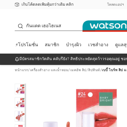
เก็บโค้ดลดเพิ่มคุ้มกว่าเดิม คลิก
ชอปออนไลน์ครั้งแรก ลดเพิ่มจุก ๆ 10%! 🎉
📦ส่งฟรี! เมื่อชอป 499฿
สมาชิกวัตสัน คลับดียังไง?
โหลดแอปฯ
กันแดด
กันแดด เฮอไฮเนส
⚡โปรโมชั่น
สมาชิก
บำรุงผิว
เวชสำอาง
ดูแลส
มีบัตรสมาชิกวัตสัน คลับรึยัง? สิทธิประหยัดสุดว้าวรอคุณอยู่ ชอป
หน้าแรก
/
เครื่องสำอาง และน้ำหอม
/
เมคอัพ ลิป
/
ลิปทินท์
/
เบบี้ ไบร์ท ลิป 