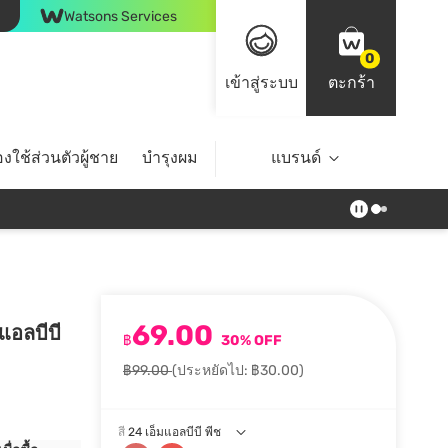
Watsons Services
0
เข้าสู่ระบบ
ตะกร้า
งใช้ส่วนตัวผู้ชาย
บำรุงผม
ไลฟ์สไตล์
แบรนด์
Top Brands
69.00
มแอลบีบี
฿
30% OFF
฿99.00
(ประหยัดไป: ฿30.00)
สี
24 เอ็มแอลบีบี พีช