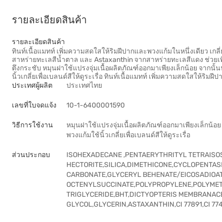
รายละเอียดสินค้า
รายละเอียดสินค้า
ทินท์เนื้อแมทท์ เพิ่มความสดใสให้ริมฝีปากและพวงแก้มในหนึ่งเดียว เกลี่
สาหร่ายทะเลสีน้ำตาล และ Astaxanthin จากสาหร่ายทะเลสีแดง ช่วยเพิ่ม
ตึงกระชับ หมุนฝาใช้แปรงจุ่มเนื้อผลิตภัณฑ์ออกมาเพียงเล็กน้อย จากนั้
นิ้วเกลี่ยเพื่อเบลนด์สีให้ดูระเรื่อ ทินท์เนื้อแมทท์ เพิ่มความสดใสให้ริ
ประเทศผู้ผลิต
ประเทศไทย
เลขที่ใบจดแจ้ง
10-1-6400001590
วิธีการใช้งาน
หมุนฝาใช้แปรงจุ่มเนื้อผลิตภัณฑ์ออกมาเพียงเล็กน้อย
พวงแก้มใช้นิ้วเกลี่ยเพื่อเบลนด์สีให้ดูระเรื่อ
ส่วนประกอบ
ISOHEXADECANE ,PENTAERYTHRITYL TETRAIS
HECTORITE,SILICA,DIMETHICONE,CYCLOPENTA
CARBONATE,GLYCERYL BEHENATE/EICOSADIOA
OCTENYLSUCCINATE,POLYPROPYLENE,POLYMET
TRIGLYCERIDE,BHT,DICTYOPTERIS MEMBRANAC
GLYCOL,GLYCERIN,ASTAXANTHIN,CI 77891,CI 77491