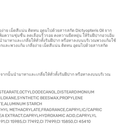
ยง่าย เม็ดสีแน่น ติดทน อุดมไปด้วยสารสกัด Dictyopteris Oil จาก
ความชุ่มชื่น ลดเลือนริ้วรอย คงความยืดหยุ่น ให้ริมฝีปากอวบอิ่ม
นนำมาทาและเกลี่ยให้ทั่วทั้งริมฝีปาก หรือทาลงบนบริเวณพวงแก้มใช้
มฝีปากและพวงแก้ม เกลี่ยง่าย เม็ดสีแน่น ติดทน อุดมไปด้วยสารสกัด
 จากนั้นนำมาทาและเกลี่ยให้ทั่วทั้งริมฝีปาก หรือทาลงบนบริเวณ
OSTEARATE,OCTYLDODECANOL,DISTEARDIMONIUM
SILOXANE,SYNTHETIC BEESWAX,PROPYLENE
TE,ALUMINUM STARCH
HYL METHACRYLATE,FRAGRANCE,CAPRYLIC/CAPRIC
EA EXTRACT,CAPRYLHYDROXAMIC ACID,CAPRYLYL
,CI 15985,CI 77492,CI 77499,CI 15850,CI 45410